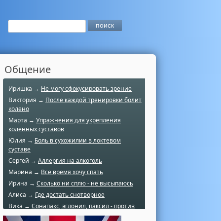
Общение
Иришка →
Не могу сфокусировать зрение
Виктория →
После каждой тренировки болит
колено
Марта →
Упражнения для укрепления
коленных суставов
Юлия →
Боль в сухожилии в локтевом
суставе
Сергей →
Аллергия на алкоголь
Марина →
Все время хочу спать
Ирина →
Сколько ни сплю - не высыпаюсь
Алиса →
Где достать снотворное
Вика →
Сонапакс, эглонил, паксил - против
чего?