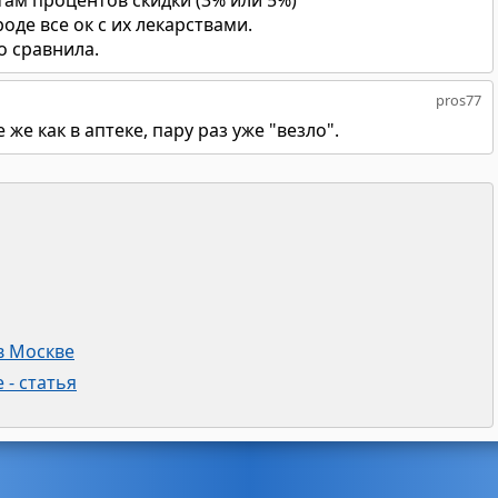
 там процентов скидки (3% или 5%)
роде все ок с их лекарствами.
о сравнила.
pros77
 же как в аптеке, пару раз уже "везло".
в Москве
 - статья