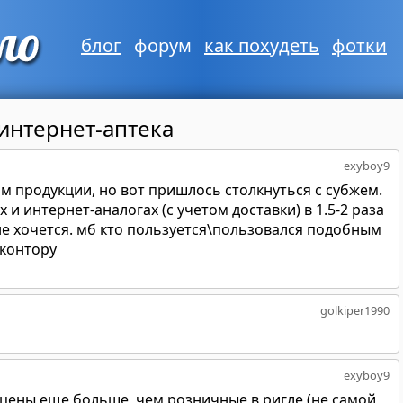
блог
форум
как похудеть
фотки
интернет-аптека
exyboy9
м продукции, но вот пришлось столкнуться с субжем.
 и интернет-аналогах (с учетом доставки) в 1.5-2 раза
не хочется. мб кто пользуется\пользовался подобным
 контору
golkiper1990
exyboy9
т цены еще больше, чем розничные в ригле (не самой