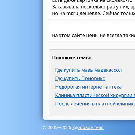
Есть даже карточка на сколько-то
Заказывала несколько раз у них, в
но на mr.ru дешевле. Сейчас тольк
на этом сайте цены не всегда такие
Похожие темы:
Где купить мазь мадекассол
Где купить Приорикс
Недорогая интернет-аптека
Клиника пластической хирургии 
После лечения в платной клинике
© 2005—2026
Здоровое тело