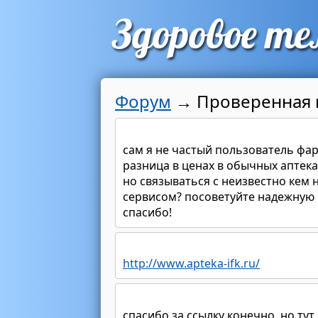
Форум
→
Проверенная 
сам я не частый пользователь фар
разница в ценах в обычных аптеках
но связываться с неизвестно кем 
сервисом? посоветуйте надежную
спасибо!
http://www.apteka-ifk.ru/
спасибо за ссылку конечно, но ту