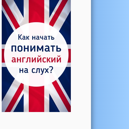
Катерина →
Боль в колене при нагрузке
Алла →
Болят коленные суставы
Паша Щ. →
Боль в коленной чашечке
Ульяна Ф. →
Болят и хрустят колени
Артемов Иван →
Болит и опухло колено
Чернов Игорь →
Болят суставы при занятиях
спортом