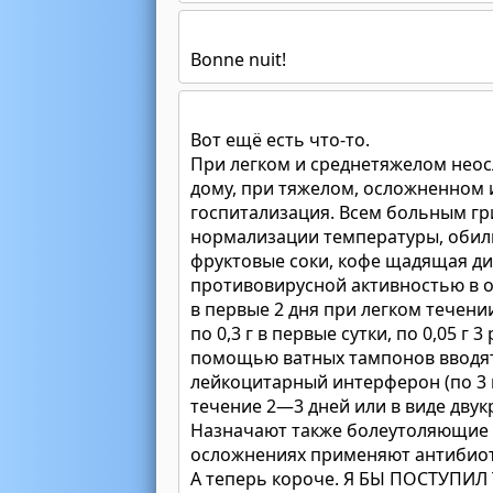
Bonne nuit!
Вот ещё есть что-то.
При легком и среднетяжелом неос
дому, при тяжелом, осложненном
госпитализация. Всем больным г
нормализации температуры, обиль
фруктовые соки, кофе щадящая д
противовирусной активностью в от
в первые 2 дня при легком течен
по 0,3 г в первые сутки, по 0,05 г 
помощью ватных тампонов вводят 
лейкоцитарный интерферон (по 3 
течение 2—3 дней или в виде двук
Назначают также болеутоляющие 
осложнениях применяют антибиот
А теперь короче. Я БЫ ПОСТУПИЛ 