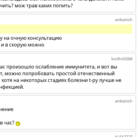
ечить? мож трав каких попить?
anikanich
чу на очную консультацию
о и в скорую можно
kosfrol2008
вас произошло ослабление иммунитета, и вот вы
ает, можно попробовать простой отечественный
 хотя на некоторых стадиях болезни t-ру лучше не
инфекцией.
anikanich
ечение
 в час?
ALEX7727