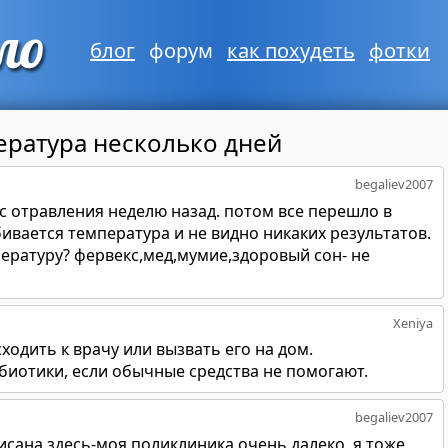
блог
форум
как похудеть
фотки
ература несколько дней
begaliev2007
 с отравления неделю назад. потом все перешло в
ивается температура и не видно никаких результатов.
пературу? фервекс,мед,мумие,здоровый сон- не
Xeniya
ходить к врачу или вызвать его на дом.
биотики, если обычные средства не помогают.
begaliev2007
писана здесь-моя поликлиника очень далеко. я тоже