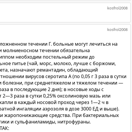
kosfrol2008
kosfrol2008
ложненном течении Г. больные могут лечиться на
 и молниеносном течении обязательна
риппом необходим постельный режим до
ное питье (чай, морс, молоко, лучше с боржоми,
иета, назначают ремантадин, обладающий
ношении вирусов серотипа А (по 0,05 г 3 раза в сутки
ии болезни, при среднетяжелом и тяжелом течении —
3 раза в последующие 2 дня); в носовые ходы с
2—3 раза в сутки 0,25% оксолиновую мазь или
капли в каждый носовой проход через 1—2 ч в
ратной ингаляции аэрозоля в дозе 3000 ЕД и выше).
и жаропонижающие средства. При бактериальных
ики и сульфаниламиды, нитрофураны.
ТАК: