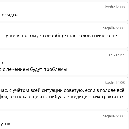
kosfrol2008
порядке.
begaliev2007
сть. у меня потому чтовообще щас голова ничего не
anikanich
0р
ко с лечением будут проблемы
kosfrol2008
йчас, с учётом всей ситуации советую, если в голове всё
фея, а я пока ещё что-нибудь в медицинских трактатах
begaliev2007
уток.