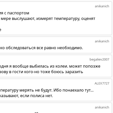
anikanich
ия с паспортом
кр мере выслушают, измерят температуру, оценят
е
anikanich
ько обследоваться все равно необходимо.
begaliev2007
годня я вообще выбилась из колеи. может попозже
ову в гости кого-но тоже боюсь заразить
ALEX7727
ературу мерять не будут. Ибо понаехало тут...
азывают, если полиса нет.
anikanich