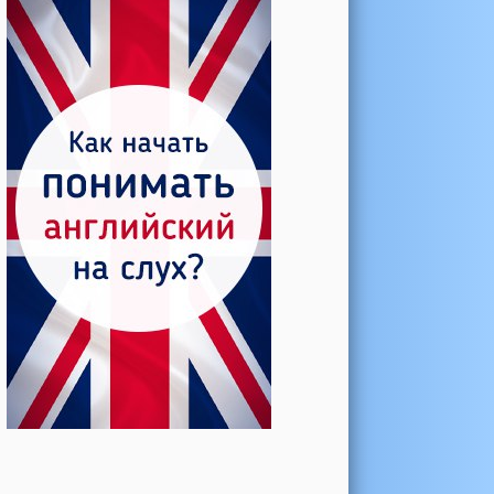
Катерина →
Боль в колене при нагрузке
Алла →
Болят коленные суставы
Паша Щ. →
Боль в коленной чашечке
Ульяна Ф. →
Болят и хрустят колени
Артемов Иван →
Болит и опухло колено
Чернов Игорь →
Болят суставы при занятиях
спортом