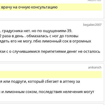
к врачу на очную консультацию
begaliev2007
 градусника нет. но по ощущениям-39.
2 раза в день . обмазалась с ног до головы
идеть его не могу. пбю лимонный сок в огромных
связи с о случившимися перипетиями денег не осталось
anikanich
ля или подруги, который сбегает в аптеку за
м и лимонным соком, последствия нелечения могут