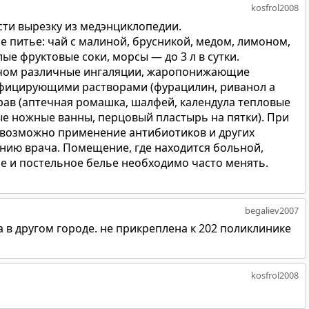
kosfrol2008
сти вырезку из медэнциклопедии.
 питье: чай с малиной, брусникой, медом, лимоном,
ые фруктовые соки, морсы — до 3 л в сутки.
чом различные ингаляции, жаропонижающие
нфицирующими растворами (фурацилин, риванол а
рав (аптечная ромашка, шалфей, календула тепловые
е ножные ванны, перцовый пластырь на пятки). При
 возможно применение антибиотиков и других
ению врача. Помещение, где находится больной,
е и постельное белье необходимо часто менять.
begaliev2007
а в другом городе. не прикреплена к 202 поликлинике
kosfrol2008