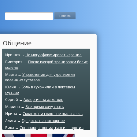
Общение
Иришка →
Не могу сфокусировать зрение
Виктория →
После каждой тренировки болит
колено
Марта →
Упражнения для укрепления
коленных суставов
Юлия →
Боль в сухожилии в локтевом
суставе
Сергей →
Аллергия на алкоголь
Марина →
Все время хочу спать
Ирина →
Сколько ни сплю - не высыпаюсь
Алиса →
Где достать снотворное
Вика →
Сонапакс, эглонил, паксил - против
чего?