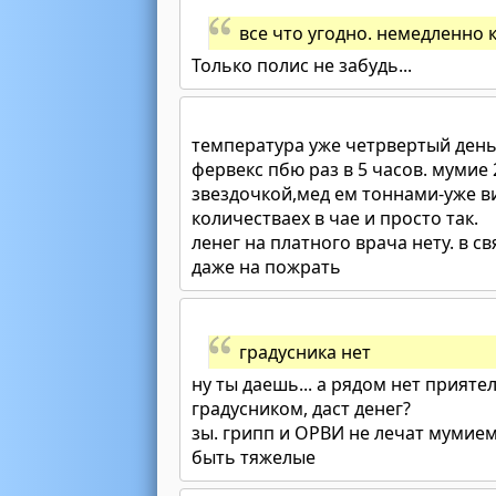
все что угодно. немедленно 
Только полис не забудь...
температура уже четрвертый день.
фервекс пбю раз в 5 часов. мумие 
звездочкой,мед ем тоннами-уже в
количестваех в чае и просто так.
ленег на платного врача нету. в 
даже на пожрать
градусника нет
ну ты даешь... а рядом нет прияте
градусником, даст денег?
зы. грипп и ОРВИ не лечат мумие
быть тяжелые