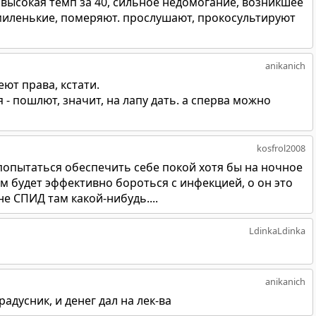
- высокая темп за 40, сильное недомогание, возникшее
 миленькие, померяют. прослушают, прокосультируют
anikanich
еют права, кстати.
 - пошлют, значит, на лапу дать. а сперва можно
kosfrol2008
 попытаться обеспечить себе покой хотя бы на ночное
зм будет эффективно бороться с инфекцией, о он это
не СПИД там какой-нибудь....
LdinkaLdinka
anikanich
градусник, и денег дал на лек-ва