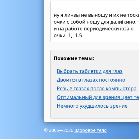
ну я линзы не выношу и их не тос
очки с собой ношу для дали(кино, т
и на работе периодически юзаю
очки -1, -1.5
Похожие темы:
Выбрать таблетки для глаз
Двоится в глазах постоянно
Резь в глазах после компьютера
Оптимальный для зрения цвет те
Немного ухудшилось зрение
© 2005—2026
Здоровое тело