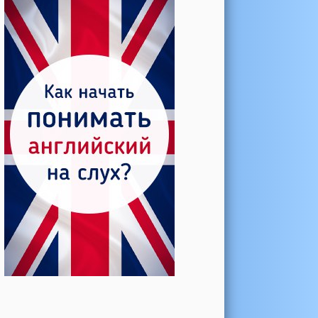
Катерина →
Боль в колене при нагрузке
Алла →
Болят коленные суставы
Паша Щ. →
Боль в коленной чашечке
Ульяна Ф. →
Болят и хрустят колени
Артемов Иван →
Болит и опухло колено
Чернов Игорь →
Болят суставы при занятиях
спортом