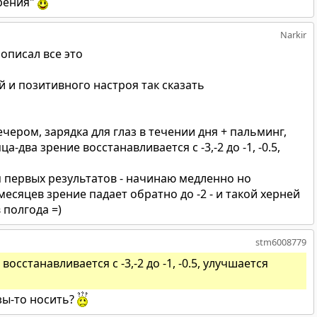
рения"
Narkir
описал все это
й и позитивного настроя так сказать
чером, зарядка для глаз в течении дня + пальминг,
а-два зрение восстанавливается с -3,-2 до -1, -0.5,
я первых результатов - начинаю медленно но
есяцев зрение падает обратно до -2 - и такой херней
 полгода =)
stm6008779
осстанавливается с -3,-2 до -1, -0.5, улучшается
зы-то носить?