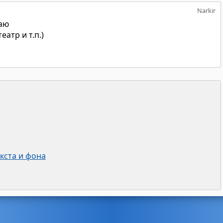
Narkir
каю
еатр и т.п.)
кста и фона