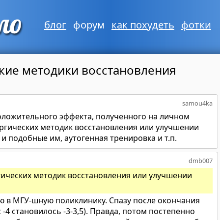
блог
форум
как похудеть
фотки
кие методики восстановления
samou4ka
оложительного эффекта, полученного на личном
ргических методик восстановления или улучшении
 и подобные им, аутогенная тренировка и т.п.
dmb007
ических методик восстановления или улучшении
ию в МГУ-шную поликлинику. Спазу после окончания
-4 становилось -3-3,5). Правда, потом постепенно