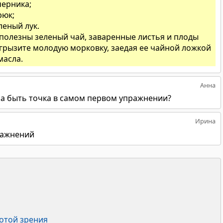
черника;
рюк;
леный лук.
полезны зеленый чай, заваренные листья и плоды
 грызите молодую морковку, заедая ее чайной ложкой
масла.
Анна
а быть точка в самом первом упражнении?
Ирина
ражнений
ротой зрения