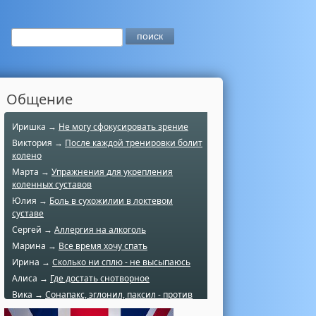
Общение
Иришка →
Не могу сфокусировать зрение
Виктория →
После каждой тренировки болит
колено
Марта →
Упражнения для укрепления
коленных суставов
Юлия →
Боль в сухожилии в локтевом
суставе
Сергей →
Аллергия на алкоголь
Марина →
Все время хочу спать
Ирина →
Сколько ни сплю - не высыпаюсь
Алиса →
Где достать снотворное
Вика →
Сонапакс, эглонил, паксил - против
чего?