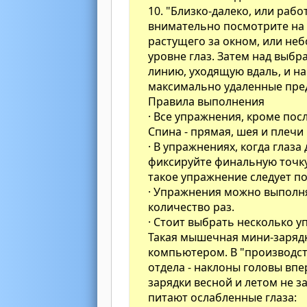
10. "Близко-далеко, или рабо
внимательно посмотрите на 
растущего за окном, или неб
уровне глаз. Затем над выб
линию, уходящую вдаль, и на
максимально удаленные пре
Правила выполнения
· Все упражнения, кроме пос
Спина - прямая, шея и плеч
· В упражнениях, когда глаз
фиксируйте финальную точку
такое упражнение следует по
· Упражнения можно выполня
количество раз.
· Стоит выбрать несколько у
Такая мышечная мини-заряд
компьютером. В "производст
отдела - наклоны головы вп
зарядки весной и летом не з
питают ослабленные глаза: