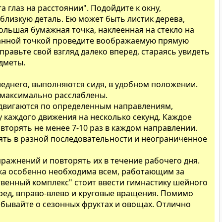
та глаз на расстоянии". Подойдите к окну,
близкую деталь. Ею может быть листик дерева,
ольшая бумажная точка, наклеенная на стекло на
ранной точкой проведите воображаемую прямую
правьте свой взгляд далеко вперед, стараясь увидеть
дметы.
леднего, выполняются сидя, в удобном положении.
и максимально расслаблены.
а двигаются по определенным направлениям,
 каждого движения на несколько секунд. Каждое
вторять не менее 7-10 раз в каждом направлении.
ть в разной последовательности и неограниченное
пражнений и повторять их в течение рабочего дня.
ка особенно необходима всем, работающим за
венный комплекс" стоит ввести гимнастику шейного
еред, вправо-влево и круговые вращения. Помимо
абывайте о сезонных фруктах и овощах. Отлично