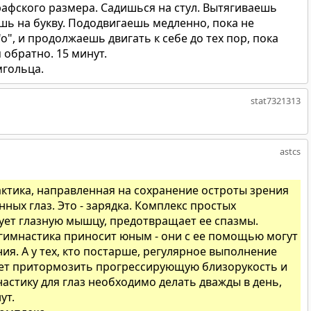
графского размера. Садишься на стул. Вытягиваешь
ишь на букву. Пододвигаешь медленно, пока не
"о", и продолжаешь двигать к себе до тех пор, пока
 обратно. 15 минут.
гольца.
stat7321313
astcs
ктика, направленная на сохранение остроты зрения
ных глаз. Это - зарядка. Комплекс простых
ет глазную мышцу, предотвращает ее спазмы.
гимнастика приносит юным - они с ее помощью могут
ия. А у тех, кто постарше, регулярное выполнение
жет притормозить прогрессирующую близорукость и
настику для глаз необходимо делать дважды в день,
ут.