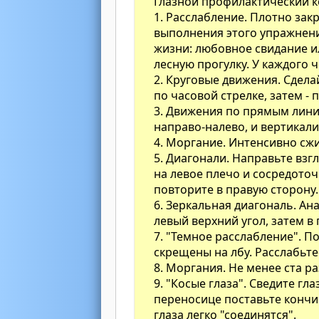
Глазной профилактический 
1. Расслабление. Плотно зак
выполнения этого упражнен
жизни: любовное свидание и
лесную прогулку. У каждого 
2. Круговые движения. Сдел
по часовой стрелке, затем - 
3. Движения по прямым лини
направо-налево, и вертикали:
4. Моргание. Интенсивно сж
5. Диагонали. Направьте взг
на левое плечо и сосредоточ
повторите в правую сторону.
6. Зеркальная диагональ. А
левый верхний угол, затем в
7. "Темное расслабление". П
скрещены на лбу. Расслабьте
8. Моргания. Не менее ста р
9. "Косые глаза". Сведите гл
переносице поставьте кончик
глаза легко "соединятся".