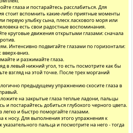
комплекс
ройте глаза и постарайтесь расслабиться. Для
ия стоит вспомнить какие-либо приятные моменты
ли первую улыбку сына, плеск ласкового моря или
человека есть свои радостные воспоминания.
айте круговые движения открытыми глазами: сначала
против.
ям. Интенсивно подвигайте глазами по горизонтали:
 вверх-вниз.
имайте и разжимайте глаза.
ляд в левый нижний угол, то есть посмотрите как бы
ьте взгляд на этой точке. После трех морганий
налогично предыдущему упражнению скосите глаза в
 правый.
оложите на закрытые глаза теплые ладони, пальцы
сь и постарайтесь добиться глубокого черного цвета.
аз легко и быстро поморгайте глазами.
аза к носу. Для выполнения этого упражнения к
 указательного пальца и посмотрите на него - тогда