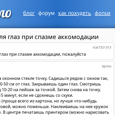
блог
форум
как похудеть
фотки
ля глаз при спазме аккомодации
stat7321313
глаз при спазме аккомодации, пожалуйста
Igoisa
 оконном стекле точку. Садишься рядом с окном так,
0-50 см от глаз. Закрываешь один глаз. Смотришь
д 10-20 на пейзаж за точкой. Затем снова на точку.
15 минут, если не сдохнешь со скуки.
 (проще всего из картона, но лучше что-нибудь
говой, можно поменьше. Наклеиваешь на нее кружок
е. В центре печатаешь принтером (можно нарисовать