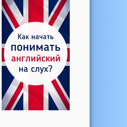
Катерина →
Боль в колене при нагрузке
Алла →
Болят коленные суставы
Паша Щ. →
Боль в коленной чашечке
Ульяна Ф. →
Болят и хрустят колени
Артемов Иван →
Болит и опухло колено
Чернов Игорь →
Болят суставы при занятиях
спортом