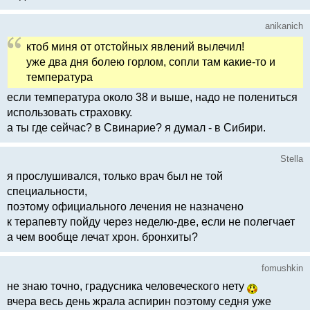
anikanich
ктоб миня от отстойных явлений вылечил!
уже два дня болею горлом, сопли там какие-то и
температура
если температура около 38 и выше, надо не полениться
использовать страховку.
а ты где сейчас? в Свинарие? я думал - в Сибири.
Stella
я прослушивался, только врач был не той
специальности,
поэтому официального лечения не назначено
к терапевту пойду через неделю-две, если не полегчает
а чем вообще лечат хрон. бронхиты?
fomushkin
не знаю точно, градусника человеческого нету
вчера весь день жрала аспирин поэтому седня уже