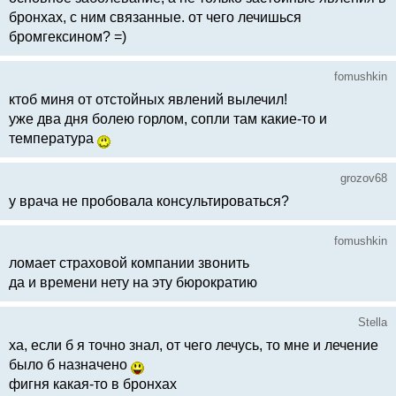
бронхах, с ним связанные. от чего лечишься
бромгексином? =)
fomushkin
ктоб миня от отстойных явлений вылечил!
уже два дня болею горлом, сопли там какие-то и
температура
grozov68
у врача не пробовала консультироваться?
fomushkin
ломает страховой компании звонить
да и времени нету на эту бюрократию
Stella
ха, если б я точно знал, от чего лечусь, то мне и лечение
было б назначено
фигня какая-то в бронхах