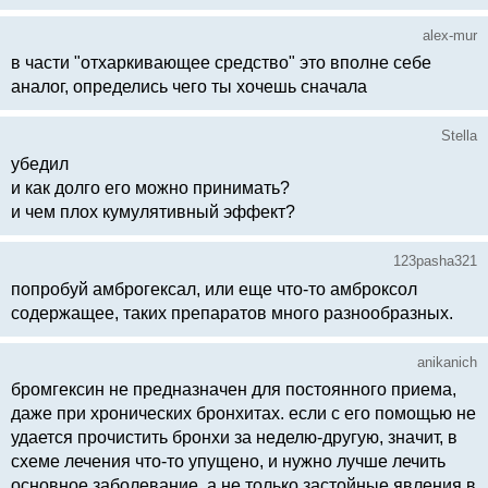
alex-mur
в части "отхаркивающее средство" это вполне себе
аналог, определись чего ты хочешь сначала
Stella
убедил
и как долго его можно принимать?
и чем плох кумулятивный эффект?
123pasha321
попробуй амброгексал, или еще что-то амброксол
содержащее, таких препаратов много разнообразных.
anikanich
бромгексин не предназначен для постоянного приема,
даже при хронических бронхитах. если с его помощью не
удается прочистить бронхи за неделю-другую, значит, в
схеме лечения что-то упущено, и нужно лучше лечить
основное заболевание, а не только застойные явления в