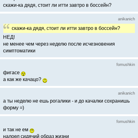
скажи-ка дядя, стоит ли итти завтро в боссейн?
anikanich
скажи-ка дядя, стоит ли итти завтро в боссейн?
НЕД!
не менее чем через неделю после исчезновения
симптоматики
fomushkin
фигасе
а как же качацо?
anikanich
а ты неделю не ешь рогалики - и до качалки сохранишь
форму =)
fomushkin
и так не ем
налоел сидячий образ жизни