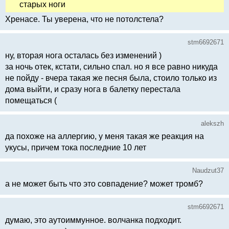
старых ноги
Хренасе. Ты уверена, что не потолстела?
stm6692671
ну, вторая нога осталась без изменений )
за ночь отек, кстати, сильно спал. но я все равно никуда
не пойду - вчера такая же песня была, стоило только из
дома выйти, и сразу нога в балетку перестала
помещаться (
alekszh
да похоже на аллергию, у меня такая же реакция на
укусы, причем тока последние 10 лет
Naudzut37
а не может быть что это совпадение? может тромб?
stm6692671
думаю, это аутоиммунное. волчанка подходит.