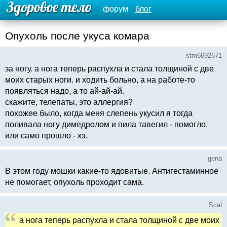
форум
блог
Опухоль после укуса комара
stm6692671
за ногу. а нога теперь распухла и стала толщиной с две
моих старых ноги. и ходить больно, а на работе-то
появляться надо, а то ай-ай-ай.
скажите, телепаты, это аллергия?
похожее было, когда меня слепень укусил я тогда
поливала ногу димедролом и пила тавегил - помогло,
или само прошло - хз.
gena
В этом году мошки какие-то ядовитые. Антигестаминное
не помогает, опухоль проходит сама.
Scal
а нога теперь распухла и стала толщиной с две моих