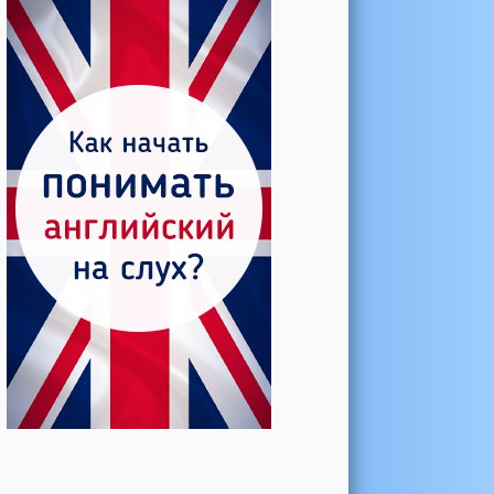
Катерина →
Боль в колене при нагрузке
Алла →
Болят коленные суставы
Паша Щ. →
Боль в коленной чашечке
Ульяна Ф. →
Болят и хрустят колени
Артемов Иван →
Болит и опухло колено
Чернов Игорь →
Болят суставы при занятиях
спортом