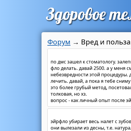
Форум
→
Вред и польза 
по дмс зашел к стоматологу. залеп
фло делать. давай 2500. а у меня 
небезвредности этой процедуры. д
лечить. давай, а пока я тебе сниму
это более грубый метод, посетовал
толковая, но хз.
вопрос - как личный опыт после эй
эйрфло убирает весь налет с зубов
они вылезали из десны, т.е. нату