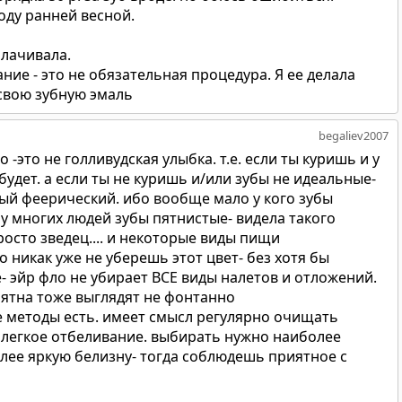
оду ранней весной.
плачивала.
ние - это не обязательная процедура. Я ее делала
свою зубную эмаль
begaliev2007
 -это не голливудская улыбка. т.е. если ты куришь и у
будет. а если ты не куришь и/или зубы не идеальные-
мый феерический. ибо вообще мало у кого зубы
 у многих людей зубы пятнистые- видела такого
осто зведец.... и некоторые виды пищи
 никак уже не уберешь этот цвет- без хотя бы
- эйр фло не убирает ВСЕ виды налетов и отложений.
пятна тоже выглядят не фонтанно
е методы есть. имеет смысл регулярно очищать
т легкое отбеливание. выбирать нужно наиболее
олее яркую белизну- тогда соблюдешь приятное с