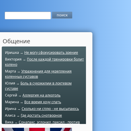
Общение
Иришка →
Не могу сфокусировать зрение
Виктория →
После каждой тренировки болит
колено
Марта →
Упражнения для укрепления
коленных суставов
Юлия →
Боль в сухожилии в локтевом
суставе
Сергей →
Аллергия на алкоголь
Марина →
Все время хочу спать
Ирина →
Сколько ни сплю - не высыпаюсь
Алиса →
Где достать снотворное
Вика →
Сонапакс, эглонил, паксил - против
чего?