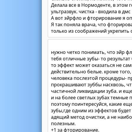
Делала все в Нормоденте, в этом г
ультразвук. чистка - входила в дмс
А вот эйрфло и фторирование я о
Я так поняла врача, что фторирова
только из соображений укрепить 
нужно четко понимать, что эйр фло
тебя отличные зубы- то результат 
то эффект может оказаться не са
действительно белые. кроме того,
человека послеэтой процедуры- пр
прокрашивают зуббы насквозь, что
частичной ликвидации зуба. и еще
и на более светлых зубах темные 
поэтому поинтересуйся, какие ещ
зубы,где одним из эффектов буде
адящий метод очистки, а не наиб
полезным.
+1 за фторирование.