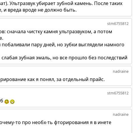
ат). Ультразвук убирает зубной камень. После таких
, и вреда вроде не должно быть.
stm6755812
ов: сначала чистку камня ультразвуком, а потом
е.
 побаливали пару дней, но зубки выглядели намного
 слабая зубная эмаль, но все прошло без последствий
nadraine
торирование как я понял, за отдельный прайс.
stm6755812
уб
nadraine
почему-то про необх-ть фторирования я в инете