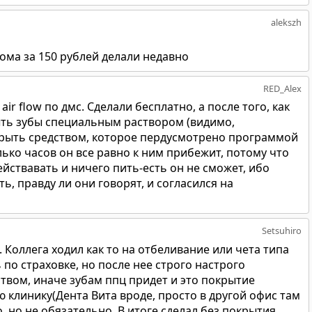
alekszh
ома за 150 рублей делали недавно
RED_Alex
air flow по дмс. Сделали бесплатно, а после того, как
рыть зубы специальным раствором (видимо,
окрыть средством, которое пердусмотрено программой
олько часов он все равно к ним прибежит, потому что
ействавать и ничего пить-есть он не сможет, ибо
ть, правду ли они говорят, и согласился на
Setsuhiro
. Коллега ходил как то на отбеливание или чета типа
 по страховке, но после нее строго настрого
твом, иначе зубам ппц придет и это покрытие
ю клинику(Дента Вита вроде, просто в другой офис там
, но не обязательно. В итоге сделал без покрытия