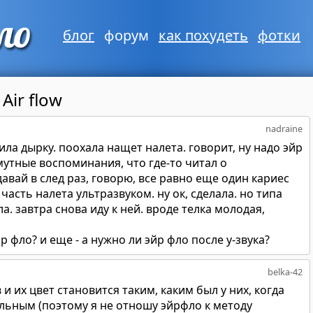
блог
форум
как похудеть
фотки
Air flow
nadraine
ила дырку. поохала нащет налета. говорит, ну надо эйр
смутные воспоминания, что где-то читал о
авай в след раз, говорю, все равно еще один кариес
 часть налета ультразвуком. ну ок, сделала. но типа
а. завтра снова иду к ней. вроде телка молодая,
р фло? и еще - а нужно ли эйр фло после у-звука?
belka-42
 и их цвет становится таким, каким был у них, когда
ральным (поэтому я не отношу эйрфло к методу