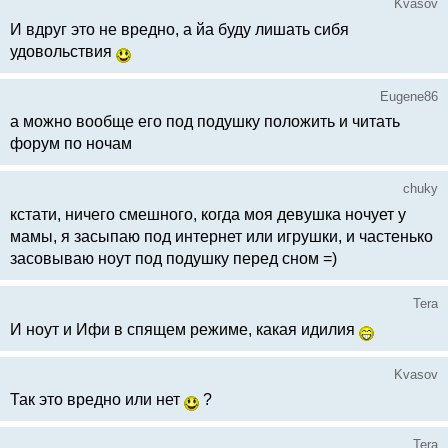
Kvasov
И вдруг это не вредно, а йа буду лишать сибя
удовольствия
Eugene86
а можно вообще его под подушку положить и читать
форум по ночам
chuky
кстати, ничего смешного, когда моя девушка ночует у
мамы, я засыпаю под интернет или игрушки, и частенько
засовываю ноут под подушку перед сном =)
Tera
И ноут и Ифи в спящем режиме, какая идилия
Kvasov
Так это вредно или нет
?
Tera