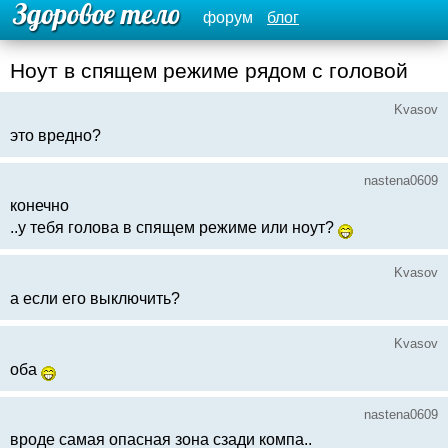
форум
блог
Ноут в спящем режиме рядом с головой
Kvasov
это вредно?
nastena0609
конечно
..у тебя голова в спящем режиме или ноут?
Kvasov
а если его выключить?
Kvasov
оба
nastena0609
вроде самая опасная зона сзади компа..