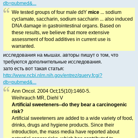
db=pubmed&...
We tested groups of four male ddY
mice
... sodium
cyclamate, saccharin, sodium saccharin ... also induced
DNA damage in gastrointestinal organs. Based on
these results, we believe that more extensive
assessment of food additives in current use is
warranted.
исследования на мышах. авторы пишут о том, что
требуются дополнительные исследования.
зато есть вот такая статья:
http://www.ncbi.nlm.nih.gov/entrez/query.fcgi?
db=pubmed&...
Ann Oncol. 2004 Oct;15(10):1460-5.
Weihrauch MR, Diehl V
Artificial sweeteners--do they bear a carcinogenic
risk?
Artificial sweeteners are added to a wide variety of food,
drinks, drugs and hygiene products. Since their
introduction, the mass media have reported about