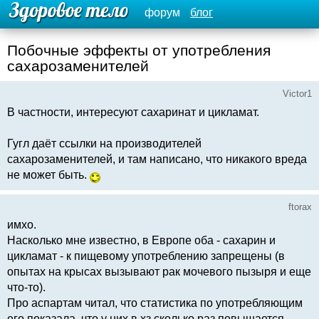
форум
блог
Побочные эффекты от употребления
сахарозаменителей
Victor1
В частности, интересуют сахаринат и цикламат.
Гугл даёт ссылки на производителей
сахарозаменителей, и там написано, что никакого вреда
не может быть.
ftorax
имхо.
Насколько мне известно, в Европе оба - сахарин и
цикламат - к пищевому употреблению запрещены (в
опытах на крысах вызывают рак мочевого пызыря и еще
что-то).
Про аспартам читал, что статистика по употребляющим
его показала, что у них в хз сколько раз повышается