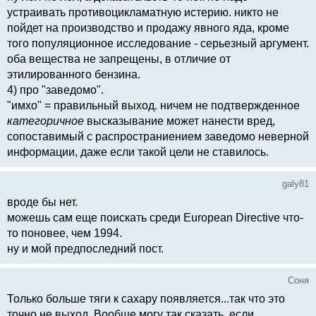
устраивать противоцикламатную истерию. никто не
пойдет на производство и продажу явного яда, кроме
того популяционное исследование - серьезный аргумент.
оба вещества не запрещены, в отличие от
этилированного бензина.
4) про "заведомо".
"имхо" = правильный выход. ничем не подтвержденное
категоричное
высказывание может нанести вред,
сопоставимый с распространиением заведомо неверной
информации, даже если такой цели не ставилось.
galy81
вроде бы нет.
можешь сам еще поискать среди European Directive что-
то поновее, чем 1994.
ну и мой предпоследний пост.
Соня
Только больше тяги к сахару появляется...так что это
точно не выход. Вообще могу так сказать, если