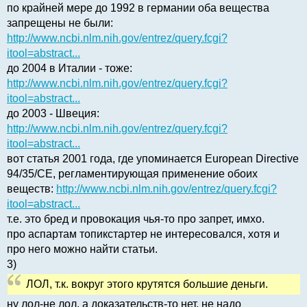
по крайней мере до 1992 в германии оба вещества
запрещены не были:
http://www.ncbi.nlm.nih.gov/entrez/query.fcgi?
itool=abstract...
до 2004 в Италии - тоже:
http://www.ncbi.nlm.nih.gov/entrez/query.fcgi?
itool=abstract...
до 2003 - Швеция:
http://www.ncbi.nlm.nih.gov/entrez/query.fcgi?
itool=abstract...
вот статья 2001 года, где упоминается European Directive
94/35/CE, регламентирующая применение обоих
веществ:
http://www.ncbi.nlm.nih.gov/entrez/query.fcgi?
itool=abstract...
т.е. это бред и провокация чья-то про запрет, имхо.
про аспартам топикстартер не интересовался, хотя и
про него можно найти статьи.
3)
ЛОЛ, т.к. вокруг этого крутятся большие деньги.
ну лол-не лол, а доказательств-то нет. не надо