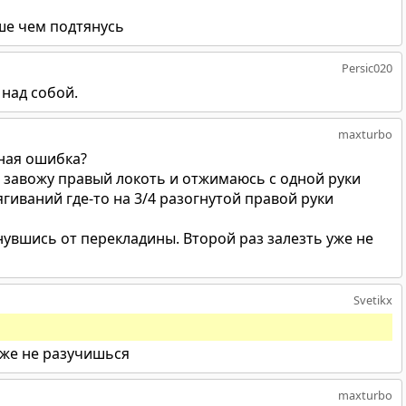
ше чем подтянусь
Persic020
 над собой.
maxturbo
чная ошибка?
, завожу правый локоть и отжимаюсь с одной руки
гиваний где-то на 3/4 разогнутой правой руки
нувшись от перекладины. Второй раз залезть уже не
Svetikx
уже не разучишься
maxturbo