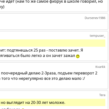
гче идет (нам то же самое физрук в школе говорил, но
ку)
Dursenev1986
tempuser_
т: подтянешься 25 раз - поставлю зачет. Я
дтягиваться было легко а он зачет зажал
Kvarkk
й поочередный делаю 2-3раза, подъем переворот 2
а того что нерегулярно все это делаю мало :/
Tera
, но выглядит на 20-30 лет моложе.