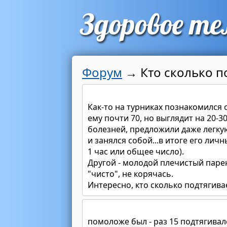
Форум
→
Кто сколько п
Как-то на турниках познакомился 
ему почти 70, но выглядит на 20-3
болезней, предложили даже легкую
и занялся собой...в итоге его лич
1 час или общее число).
Другой - молодой плечистый парен
"чисто", не корячась.
Интересно, кто сколько подтягива
помоложе был - раз 15 подтягивалс