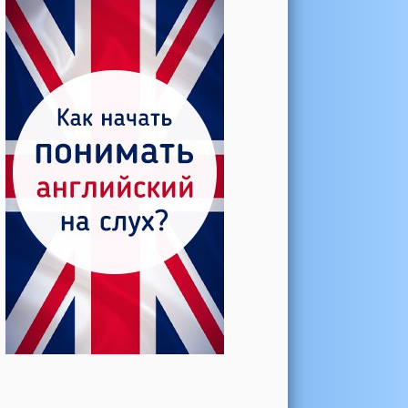
Катерина →
Боль в колене при нагрузке
Алла →
Болят коленные суставы
Паша Щ. →
Боль в коленной чашечке
Ульяна Ф. →
Болят и хрустят колени
Артемов Иван →
Болит и опухло колено
Чернов Игорь →
Болят суставы при занятиях
спортом