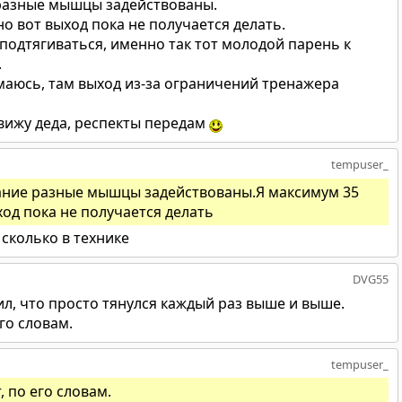
 разные мышцы задействованы.
но вот выход пока не получается делать.
подтягиваться, именно так тот молодой парень к
.
маюсь, там выход из-за ограничений тренажера
увижу деда, респекты передам
tempuser_
вание разные мышцы задействованы.Я максимум 35
ход пока не получается делать
 сколько в технике
DVG55
л, что просто тянулся каждый раз выше и выше.
го словам.
tempuser_
 по его словам.