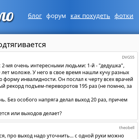
блог
форум
как похудеть
фотки
одтягивается
DVG55
с 2-мя очень интересными людьми: 1-й - "дедушка",
0 лет моложе. У него в свое время нашли кучу разных
 форму инвалидности. Он послал к черту всех врачей
ный рекорд подъем-переворотов 195 раз (не помню, за
ь. Без особого напряга делал выход 20 раз, причем
ется или выходов делает?
theobell
я, про выход надо уточнить... с одной руки можно