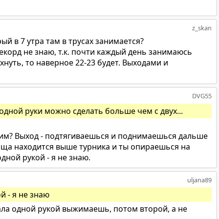
z_skan
рый в 7 утра там в трусах занимается?
екорд не знаю, т.к. почти каждый день занимаюсь
хнуть, то наверное 22-23 будет. Выходами и
DVG55
 одной руки можно сделать больше чем с двух...
рим? Выход - подтягиваешься и поднимаешься дальше
вища находится выше турника и ты опираешься на
дной рукой - я не знаю.
uljana89
й - я не знаю
ала одной рукой выжимаешь, потом второй, а не