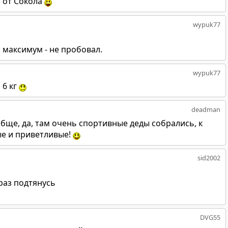
т от Сокола
wypuk77
. максимум - не пробовал.
wypuk77
 6 кг
deadman
ообще, да, там очень спортивные деды собрались, к
ые и приветливые!
sid2002
раз подтянусь
DVG55