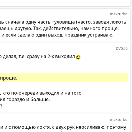
maxturbo
шь сначала одну часть туловища (часто, заводя локоть
ваешь другую. Так, действительно, намного проще.
ь и если сделаю один выход, праздник устраиваю.
DVG55
делал, т.е. сразу на 2-х выходил
 проще.
х, кто по-очереди выходил и на того
ил гораздо и больше.
?
maxturbo
ки и с помощью локтя, с двух рук неосиливаю, поэтому