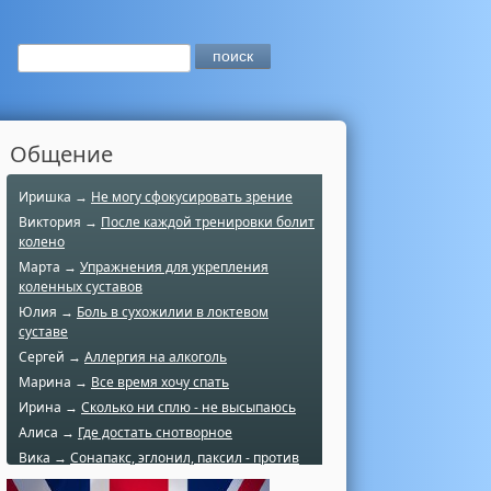
Общение
Иришка →
Не могу сфокусировать зрение
Виктория →
После каждой тренировки болит
колено
Марта →
Упражнения для укрепления
коленных суставов
Юлия →
Боль в сухожилии в локтевом
суставе
Сергей →
Аллергия на алкоголь
Марина →
Все время хочу спать
Ирина →
Сколько ни сплю - не высыпаюсь
Алиса →
Где достать снотворное
Вика →
Сонапакс, эглонил, паксил - против
чего?