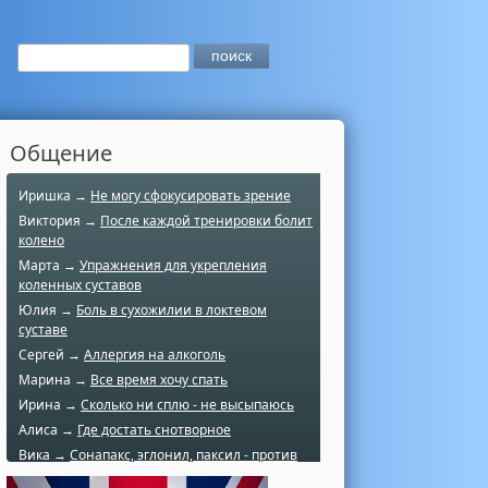
Общение
Иришка →
Не могу сфокусировать зрение
Виктория →
После каждой тренировки болит
колено
Марта →
Упражнения для укрепления
коленных суставов
Юлия →
Боль в сухожилии в локтевом
суставе
Сергей →
Аллергия на алкоголь
Марина →
Все время хочу спать
Ирина →
Сколько ни сплю - не высыпаюсь
Алиса →
Где достать снотворное
Вика →
Сонапакс, эглонил, паксил - против
чего?