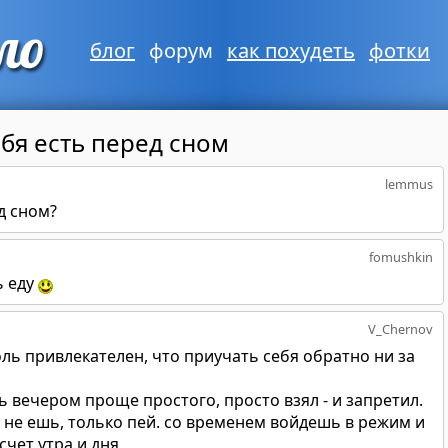
блог
форум
как похудеть
фотки
ебя есть перед сном
lemmus
д сном?
fomushkin
ь еду
V_Chernov
оль привлекателен, что приучать себя обратно ни за
ь вечером проще простого, просто взял - и запретил.
- не ешь, только пей. со временем войдешь в режим и
счет утра и дня