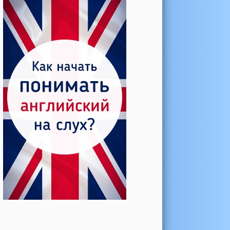
Катерина →
Боль в колене при нагрузке
Алла →
Болят коленные суставы
Паша Щ. →
Боль в коленной чашечке
Ульяна Ф. →
Болят и хрустят колени
Артемов Иван →
Болит и опухло колено
Чернов Игорь →
Болят суставы при занятиях
спортом