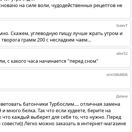
основано на силе воли, чудодейственных рецептов не
IsaevT
умно. Скажем, углеводную пищу лучше жрать утром и
творога грамм 200 с несладким чаем...
alex52
ли, с какого часа начинается "перед сном"
stm5864806
Диана
оветовать батончики Турбослим.... отличная замена
 и много белка. Так что если худеете, берите на
к что каждый выберет для себя то, что нужно. Перед
я совести)) Легко можно заказать в интернет-магазине