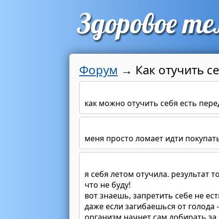
Форум
→
Как отучить с
как можно отучить себя есть пере
меня просто ломает идти покупат
я себя летом отучила. результат т
что не буду!
вот знаешь, запретить себе не ест
даже если загибаешься от голода 
организм начнет сам добирать за 