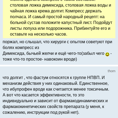
столовая ложка димексида, столовая ложка воды и
чайная ложка крема долгит. Компресс держать
полчаса. И самый простой народный рецепт: на
больной сустав положите капустный лист. Подойдут
листы лопуха или подорожника. Прибинтуйте его и
оставьте на несколько часов.
поржал, но слышал, что хирурги с опытом советуют при
болях компресс из
Димексида, бычьей желчи и ещё чего-то(забыл чего
-
тоже что-то простое- навокоин вроде)
thorn
что долгит , что фастум относятся к группе НПВП. И
механизм действия у них одинаковый. Единственное,
что ибупрофен вроде как считается менее токсичным.
А вот что касается эффективности, то это
индивидуально и зависит от фармакодинамических и
фармакокинетических свойств препарата (у меня, к
сожалению, инструкции под рукой нет).