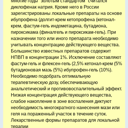
Многие годы "золотым стандартом" считался
диклофенак натрия. Кроме него в России
зарегистрированы локальные препараты на основе
ибупрофена (долгит-крем кетопрофена (кетонал-
крем, фастум-гель индометацина, бутадиона,
пироксикама (финалгель и пироксикам-гель). При
назначении того или иного препарата необходимо
учитывать концентрацию действующего вещества.
Большинство известных препаратов содержит
НПВП в концентрации 1%. Исключение составляют
фастум-гель и флексен-гель (2,5% кетонал-крем (5%
бутадионовая мазь (5%) ибупрофен-гель (10%).
Необходимо подобрать оптимальную
терапевтическую дозу, обеспечивающую
анальгетический и противовоспалительный эффект.
Низкая концентрация действующего вещества,
слабое накопление в зоне воспаления диктуют
необходимость многократного нанесения мази или
геля на пораженный участок в течение суток.
Лекарственные формы препаратов для локальной
терапии