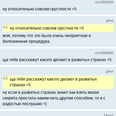
stm5864806
ну относительно совсем грустности =\\
ghert
ну относительно совсем грустности =\\
мля, потому что это была очень неприятная и
болезненная процедура.
stm5864806
ща тебе расскажут какэто делают в развитых странах =\\
ghert
ща тебе расскажут какэто делают в развитых
странах =\\
ну если в развитых странах знают как взять мазок
секрета простаты каким-нить другим способом, то я с
радостью послушаю =)
Denzil