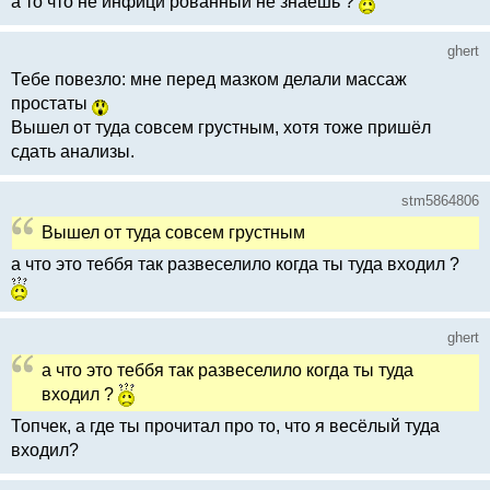
а то что не инфици рованный не знаешь ?
ghert
Тебе повезло: мне перед мазком делали массаж
простаты
Вышел от туда совсем грустным, хотя тоже пришёл
сдать анализы.
stm5864806
Вышел от туда совсем грустным
а что это теббя так развеселило когда ты туда входил ?
ghert
а что это теббя так развеселило когда ты туда
входил ?
Топчек, а где ты прочитал про то, что я весёлый туда
входил?