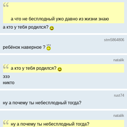
а что не бесплодный ужо давно из жизни знаю
а кто у тебя родился?
stm5864806
ребёнок наверное ?
natalik
а кто у тебя родился?
эээ
никто
rust74
ну а почему ты небесплодный тогда?
natalik
ну а почему ты небесплодный тогда?