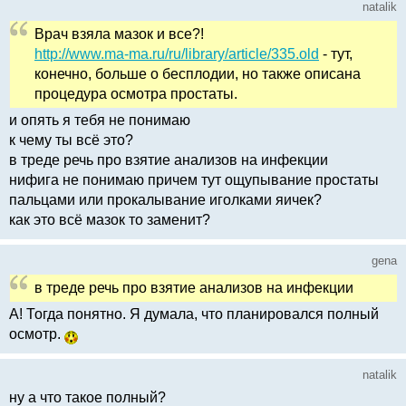
natalik
Врач взяла мазок и все?!
http://www.ma-ma.ru/ru/library/article/335.old
- тут,
конечно, больше о бесплодии, но также описана
процедура осмотра простаты.
и опять я тебя не понимаю
к чему ты всё это?
в треде речь про взятие анализов на инфекции
нифига не понимаю причем тут ощупывание простаты
пальцами или прокалывание иголками яичек?
как это всё мазок то заменит?
gena
в треде речь про взятие анализов на инфекции
А! Тогда понятно. Я думала, что планировался полный
осмотр.
natalik
ну а что такое полный?