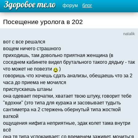
форум
блог
Посещение уролога в 202
natalik
вот с все решался
вощем ничего страшного
приходишь, там довольно приятная женщина (в
соседнем кабинете видел брутального такого дядьку - так
что может не повезти
)
говоришь что хочешь сдать анализы, обещаешь что за 2
часа до приема не мочился
приспускаешь штаны
она одевает перчатки, хватает твою штуку, говорит тебе
"вдохни" (это типа для куража и засовывает тудыть
сантиметра на 2 стержень обернутый типа жосткой
ваткой
ощущения нифига неприятные, эдак колет тама внутри
всё
она тя типа успокаивает: со временем заживет, мочиться