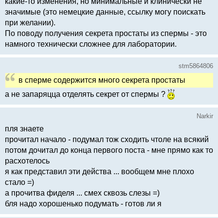
какие-то изменения, но минимальные и клинически не
значимые (это немецкие данные, ссылку могу поискать
при желании).
По поводу получения секрета простаты из спермы - это
намного технически сложнее для лаборатории.
stm5864806
в сперме содержится много секрета простаты
а не запаряцца отделять секрет от спермы ?
Narkir
пля знаете
прочитал начало - подумал тож сходить чтоле на всякий
потом дочитал до конца первого поста - мне прямо как то
расхотелось
я как представил эти действа ... вообщем мне плохо
стало =)
а прочитва фиделя ... смех сквозь слезы =)
бля надо хорошенько подумать - готов ли я