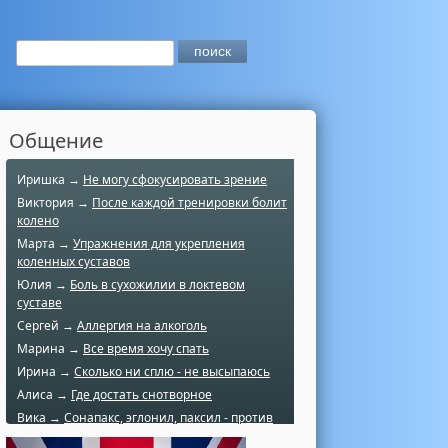
Общение
Иришка →
Не могу сфокусировать зрение
Виктория →
После каждой тренировки болит
колено
Марта →
Упражнения для укрепления
коленных суставов
Юлия →
Боль в сухожилии в локтевом
суставе
Сергей →
Аллергия на алкоголь
Марина →
Все время хочу спать
Ирина →
Сколько ни сплю - не высыпаюсь
Алиса →
Где достать снотворное
Вика →
Сонапакс, эглонил, паксил - против
чего?