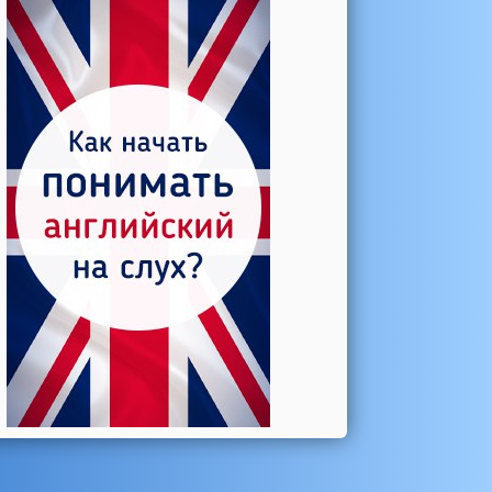
Катерина →
Боль в колене при нагрузке
Алла →
Болят коленные суставы
Паша Щ. →
Боль в коленной чашечке
Ульяна Ф. →
Болят и хрустят колени
Артемов Иван →
Болит и опухло колено
Чернов Игорь →
Болят суставы при занятиях
спортом