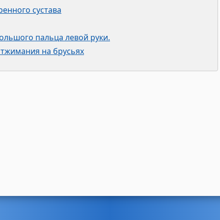
ренного сустава
большого пальца левой руки.
отжимания на брусьях