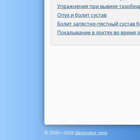
Упражнения при вывихе тазобед
Опух и болит сустав
Болит запястно-пястный сустав 
Покалывание в локтях во время 
© 2005—2026
Здоровое тело