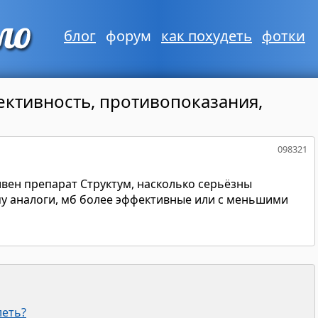
блог
форум
как похудеть
фотки
ективность, противопоказания,
098321
ивен препарат Структум, насколько серьёзны
му аналоги, мб более эффективные или с меньшими
леть?