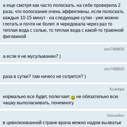
а еще смотря как часто полоскать. на себе проверила 2
раза, что полоскания очень эффективны, если полоскать
каждые 10-15 минут - на следующие сутки - уже можно
глотать и почти не болит. я чередовала через раз то
теплая вода с солью, то теплая вода с какой-то травяной
фиговиной
stm7488825
а если я не мусульманин? )
stm7488825
раза в сутки? там ничего не сотрется? )
Ksantipa
нормально все будет, полегчает
не обязательно всю
чашку выполаскивать, понемногу
fomushkin
в цивилизованной стране врача можно надом вызватье