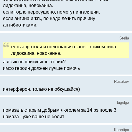
лидокаина, новокаина.
если горло пересушено, помогут ингаляции.
если ангина и т.п., по надо лечить причину
антибиотиками.
Stella
есть аэрозоли и полоскания с анестетиком типа
лидокаина, новокаина.
а язык не прикусишь от них?
имхо героин должен лучше помочь
Rusakov
интерферон, только не обкушайся)
bigolga
помазать старым добрым люголем за 14 рэ после 3
намаза - уже ваще не болит
Ksantipa