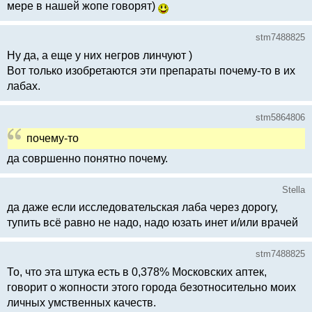
мере в нашей жопе говорят)
stm7488825
Ну да, а еще у них негров линчуют )
Вот только изобретаются эти препараты почему-то в их
лабах.
stm5864806
почему-то
да совршенно понятно почему.
Stella
да даже если исследовательская лаба через дорогу,
тупить всё равно не надо, надо юзать инет и/или врачей
stm7488825
То, что эта штука есть в 0,378% Московских аптек,
говорит о жопности этого города безотносительно моих
личных умственных качеств.