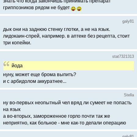
знать что когда закончишь принимать препарат
гриппозников рядом не будет
galy81
дык они на заднюю стенку глотки, а не на язык.
лидокаин-спрей, например. в аптеке без рецепта, стоит
три копейки.
stat7321313
йода
нуну, может еще брома выпить?
и с арбидолом аккуратнее...
Stella
ну во-первых неопытный чел вряд ли сумеет не попасть
на язык
а во-вторых, замороженное горло почти так же
неприятно, как больное - мне как-то делали операцию
galy81