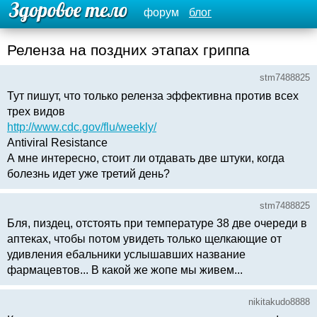
форум
блог
Реленза на поздних этапах гриппа
stm7488825
Тут пишут, что только реленза эффективна против всех
трех видов
http://www.cdc.gov/flu/weekly/
Antiviral Resistance
А мне интересно, стоит ли отдавать две штуки, когда
болезнь идет уже третий день?
stm7488825
Бля, пиздец, отстоять при температуре 38 две очереди в
аптеках, чтобы потом увидеть только щелкающие от
удивления ебальники услышавших название
фармацевтов... В какой же жопе мы живем...
nikitakudo8888