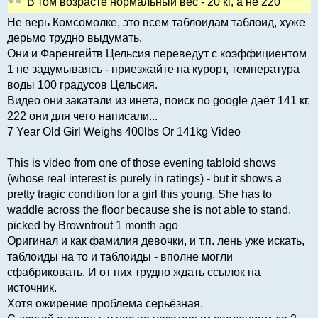
В том возрасте нормальный вес - 20 кг, а не 220
Не верь Комсомолке, это всем таблоидам таблоид, хуже
дерьмо трудно выдумать.
Они и Фаренгейтв Цельсия переведут с коэффициентом
1 не задумываясь - приезжайте на курорт, температура
воды 100 градусов Цельсия.
Видео они закатали из инета, поиск по google даёт 141 кг,
222 они для чего написали...
7 Year Old Girl Weighs 400lbs Or 141kg Video
This is video from one of those evening tabloid shows
(whose real interest is purely in ratings) - but it shows a
pretty tragic condition for a girl this young. She has to
waddle across the floor because she is not able to stand.
picked by Browntrout 1 month ago
Оригинал и как фамилия девочки, и т.п. лень уже искать,
таблоиды на то и таблоиды - вполне могли
сфабриковать. И от них трудно ждать ссылок на
источник.
Хотя ожирение проблема серьёзная.