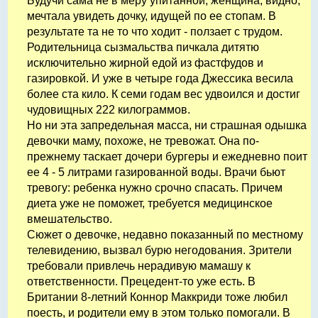
Будучи сама не в меру упитанной, женщина, видно,
мечтала увидеть дочку, идущей по ее стопам. В
результате та не то что ходит - ползает с трудом.
Родительница сызмальства пичкала дитятю
исключительно жирной едой из фастфудов и
газировкой. И уже в четыре года Джессика весила
более ста кило. К семи годам вес удвоился и достиг
чудовищных 222 килограммов.
Но ни эта запредельная масса, ни страшная одышка
девочки маму, похоже, не тревожат. Она по-
прежнему таскает дочери бургеры и ежедневно поит
ее 4 - 5 литрами газированной воды. Врачи бьют
тревогу: ребенка нужно срочно спасать. Причем
диета уже не поможет, требуется медицинское
вмешательство.
Сюжет о девочке, недавно показанный по местному
телевидению, вызвал бурю негодования. Зрители
требовали привлечь нерадивую мамашу к
ответственности. Прецедент-то уже есть. В
Британии 8-летний Коннор Маккриди тоже любил
поесть, и родители ему в этом только помогали. В