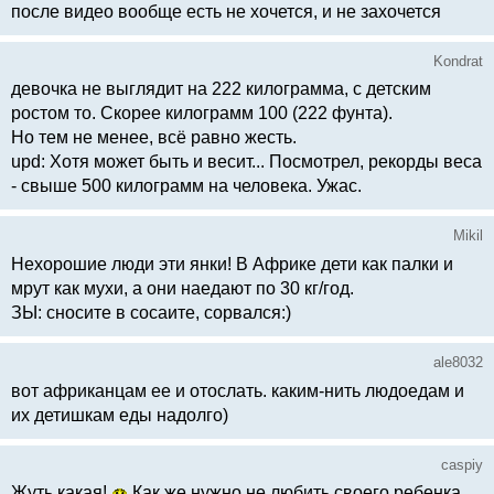
после видео вообще есть не хочется, и не захочется
Kondrat
девочка не выглядит на 222 килограмма, с детским
ростом то. Скорее килограмм 100 (222 фунта).
Но тем не менее, всё равно жесть.
upd: Хотя может быть и весит... Посмотрел, рекорды веса
- свыше 500 килограмм на человека. Ужас.
Mikil
Нехорошие люди эти янки! В Африке дети как палки и
мрут как мухи, а они наедают по 30 кг/год.
ЗЫ: сносите в сосаите, сорвался:)
ale8032
вот африканцам ее и отослать. каким-нить людоедам и
их детишкам еды надолго)
caspiy
Жуть какая!
Как же нужно не любить своего ребенка,