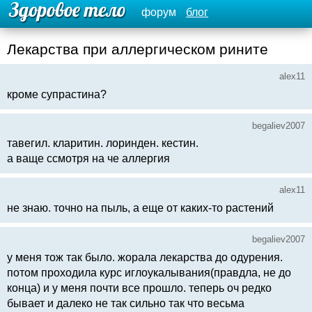
форум
блог
Лекарства при аллергическом рините
alex11
кроме супрастина?
begaliev2007
тавегил. кларитин. лоринден. кестин.
а ваще ссмотря на че аллергия
alex11
не знаю. точно на пыль, а еще от каких-то растений
begaliev2007
у меня тож так было. жорала лекарства до одурения.
потом проходила курс иглоукалывания(правдла, не до
конца) и у меня почти все прошло. теперь оч редко
бывает и далеко не так сильно так что весьма