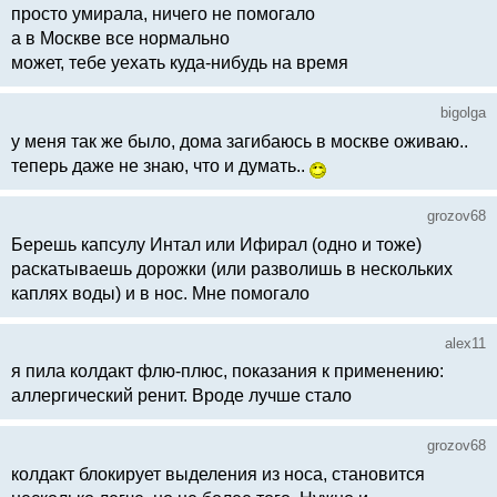
просто умирала, ничего не помогало
а в Москве все нормально
может, тебе уехать куда-нибудь на время
bigolga
у меня так же было, дома загибаюсь в москве оживаю..
теперь даже не знаю, что и думать..
grozov68
Берешь капсулу Интал или Ифирал (одно и тоже)
раскатываешь дорожки (или разволишь в нескольких
каплях воды) и в нос. Мне помогало
alex11
я пила колдакт флю-плюс, показания к применению:
аллергический ренит. Вроде лучше стало
grozov68
колдакт блокирует выделения из носа, становится