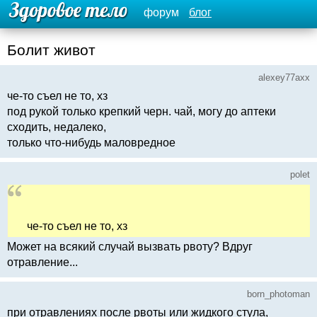
форум
блог
Болит живот
alexey77axx
че-то съел не то, хз
под рукой только крепкий черн. чай, могу до аптеки
сходить, недалеко,
только что-нибудь маловредное
polet
че-то съел не то, хз
Может на всякий случай вызвать рвоту? Вдруг
отравление...
born_photoman
при отравлениях после рвоты или жидкого стула,