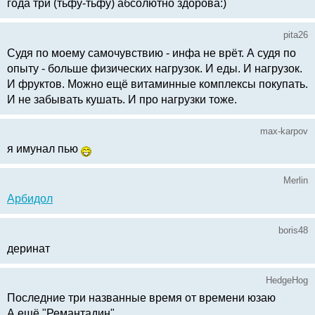
года три (тьфу-тьфу) абсолютно здорова:)
pita26
Судя по моему самочувствию - инфа не врёт. А судя по
опыту - больше физических нагрузок. И еды. И нагрузок.
И фруктов. Можно ещё витаминные комплексы покупать.
И не забывать кушать. И про нагрузки тоже.
max-karpov
я имунал пью
Merlin
Арбидол
boris48
деринат
HedgeHog
Последние три названные время от времени юзаю
А ещё "Ремантадин"