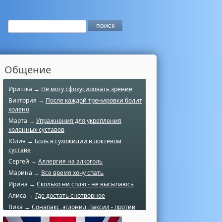
Общение
Иришка →
Не могу сфокусировать зрение
Виктория →
После каждой тренировки болит
колено
Марта →
Упражнения для укрепления
коленных суставов
Юлия →
Боль в сухожилии в локтевом
суставе
Сергей →
Аллергия на алкоголь
Марина →
Все время хочу спать
Ирина →
Сколько ни сплю - не высыпаюсь
Алиса →
Где достать снотворное
Вика →
Сонапакс, эглонил, паксил - против
чего?