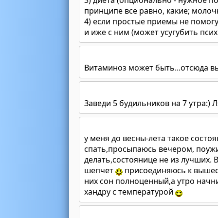
3) диета (опционально - нужное по
принципе все равно, какие; моло
4) если простые приемы не помогу
и иже с ним (может усугубить псих
Витаминоз может быть...отсюда вы
Заведи 5 будильников на 7 утра:)
у меня до весны-лета такое состо
спать,просыпаюсь вечером, поужин
делать,состоянице не из лучших. 
шепчет
присоединяюсь к вышеск
них сон полноценный,а утро начни
хандру с температурой