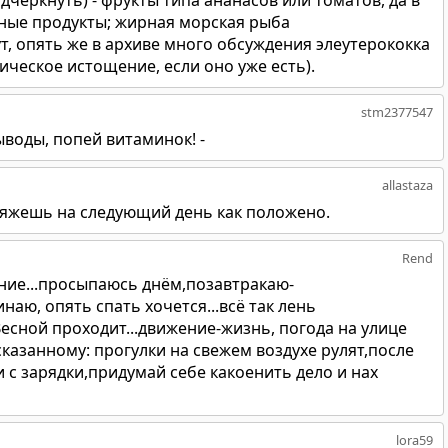
дчеркнуть) - фрукты типа ананасов или томатов, да в
чные продукты; жирная морская рыба
т, опять же в архиве много обсуждения элеутерококка
ическое истощение, если оно уже есть).
stm2377547
воды, попей витаминок! -
allastaza
 Ляжешь на следующий день как положено.
Rend
яние...просыпаюсь днём,позавтракаю-
аю, опять спать хочется...всё так лень
Весной проходит...движение-жизнь, погода на улице
азанному: прогулки на свежем воздухе рулят,после
 с зарядки,придумай себе какоенить дело и нах
lora59