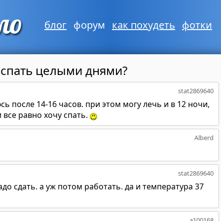
блог
форум
как похудеть
фотки
 спать целыми днями?
stat2869640
 после 14-16 часов. при этом могу лечь и в 12 ночи,
 и все равно хочу спать.
Alberd
stat2869640
адо сдать. а уж потом работать. да и температура 37
a100168