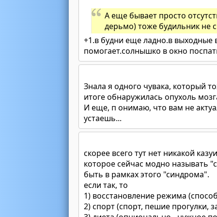
А еще бывает просто отсутст
дерьмо) тоже будильник не сп
+1.в будни еще ладно.в выходные
помогает.солнышко в окно поспать
Знала я одного чувака, который тож
итоге обнаружилась опухоль мозг
И еще, п онимаю, что вам не акту
устаешь...
скорее всего тут нет никакой казу
которое сейчас модно называть "
быть в рамках этого "синдрома".
если так, то
1) восстановление режима (спосо
2) спорт (спорт, пешие прогулки, з