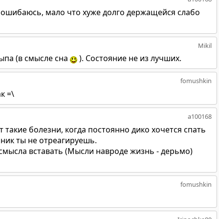
не ошибаюсь, мало что хуже долго держащейся слабо
Mikil
ыпа (в смысле сна
). Состояние не из лучших.
fomushkin
к =\
a100168
т такие болезни, когда постоянно дико хочется спать
ьник ты не отреагируешь.
смысла вставать (Мысли навроде жизнь - дерьмо)
fomushkin