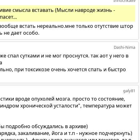
Irinochka89
ивие смысла вставать (Мысли навроде жизнь -
асет...
 вообще встать нереально.мне только отутствие штор
 не дает особо.
Dashi-Nima
е спал сутками и не мог проснутся. так аот у него в
а
ально, при токсикозе очень хочется спать и быстро
galy81
истики вроде опухолей мозга. просто то состояние,
синдром хронической усталости", температура может
бы подробно обсуждались в архиве)
арядка, закаливание, йога и т.п - нужное подчеркнуть)