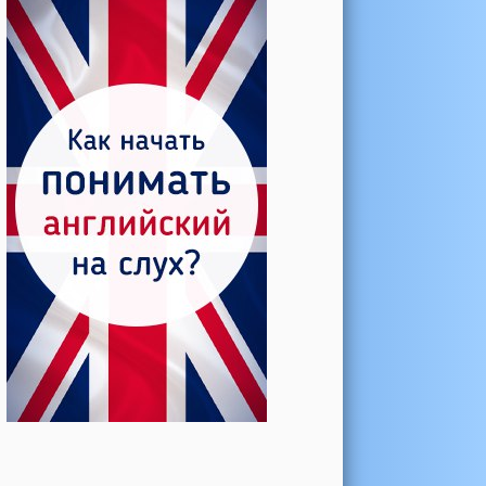
Катерина →
Боль в колене при нагрузке
Алла →
Болят коленные суставы
Паша Щ. →
Боль в коленной чашечке
Ульяна Ф. →
Болят и хрустят колени
Артемов Иван →
Болит и опухло колено
Чернов Игорь →
Болят суставы при занятиях
спортом