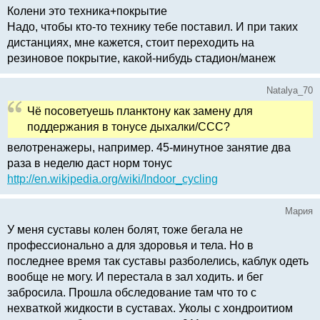
Колени это техника+покрытие
Надо, чтобы кто-то технику тебе поставил. И при таких
дистанциях, мне кажется, стоит переходить на
резиновое покрытие, какой-нибудь стадион/манеж
Natalya_70
Чё посоветуешь планктону как замену для
поддержания в тонусе дыхалки/ССС?
велотренажеры, например. 45-минутное занятие два
раза в неделю даст норм тонус
http://en.wikipedia.org/wiki/Indoor_cycling
Мария
У меня суставы колен болят, тоже бегала не
профессионально а для здоровья и тела. Но в
последнее время так суставы разболелись, каблук одеть
вообще не могу. И перестала в зал ходить. и бег
забросила. Прошла обследование там что то с
нехваткой жидкости в суставах. Уколы с хондроитиом