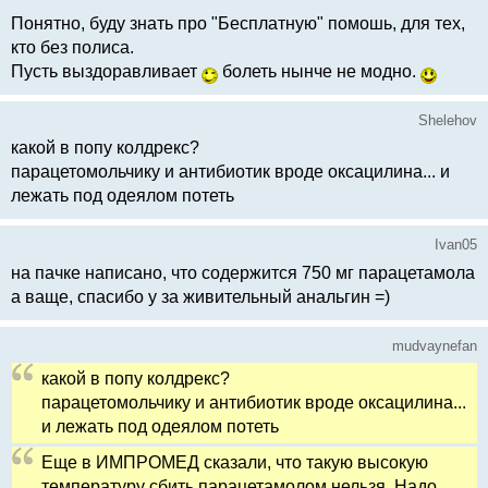
Понятно, буду знать про "Бесплатную" помошь, для тех,
кто без полиса.
Пусть выздоравливает
болеть нынче не модно.
Shelehov
какой в попу колдрекс?
парацетомольчику и антибиотик вроде оксацилина... и
лежать под одеялом потеть
Ivan05
на пачке написано, что содержится 750 мг парацетамола
а ваще, спасибо у за живительный анальгин =)
mudvaynefan
какой в попу колдрекс?
парацетомольчику и антибиотик вроде оксацилина...
и лежать под одеялом потеть
Еще в ИМПРОМЕД сказали, что такую высокую
температуру сбить парацетамолом нельзя. Надо