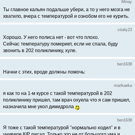
Minay
Ты главное кальян подальше убери, а то у него мозга не
хватило, вчера с температурой и ознобом его не курить.
vitaliy23
Хорошо. У него полиса нет - вот что плохо.
Сейчас температуру помериет, если не спала, буду
звонить в 202 поликлинику, хуле.
ben1638
Начни с этих, вроде должны помочь:
marikaeka
я как то на 1-м курсе с такой температурой в 202
поликлинику пришел, там врач охуела что я сам пришел,
назначила мне укол димидрола
ben1638
Я тоже с такой температурой "нормально ходил" и в
универе К/Р писал. Только это не от большого ума и