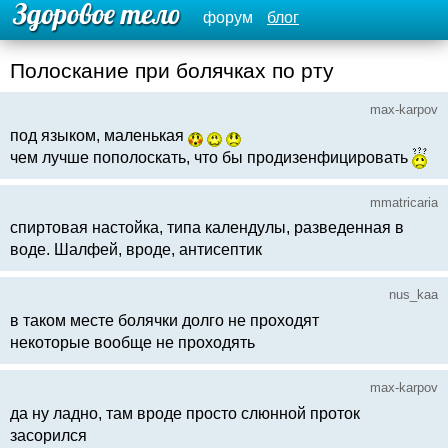
форум
блог
Полоскание при болячках по рту
max-karpov
под языком, маленькая
чем лучше пополоскать, что бы продизенфицировать
mmatricaria
спиртовая настойка, типа календулы, разведенная в
воде. Шалфей, вроде, антисептик
nus_kaa
в таком месте болячки долго не проходят
некоторые вообще не проходять
max-karpov
да ну ладно, там вроде просто слюнной проток
засорился