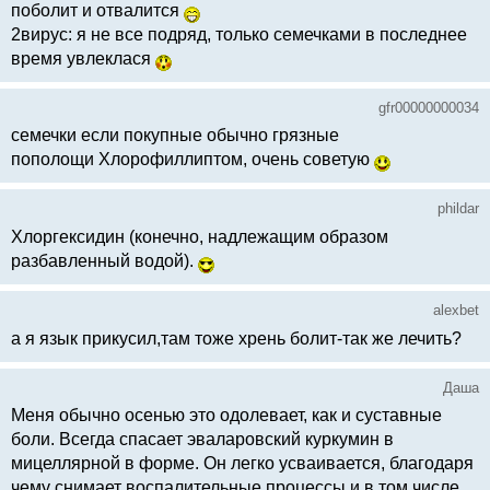
поболит и отвалится
2вирус: я не все подряд, только семечками в последнее
время увлеклася
gfr00000000034
семечки если покупные обычно грязные
пополощи Хлорофиллиптом, очень советую
phildar
Хлоргексидин (конечно, надлежащим образом
разбавленный водой).
alexbet
а я язык прикусил,там тоже хрень болит-так же лечить?
Даша
Меня обычно осенью это одолевает, как и суставные
боли. Всегда спасает эваларовский куркумин в
мицеллярной в форме. Он легко усваивается, благодаря
чему снимает воспалительные процессы и в том числе