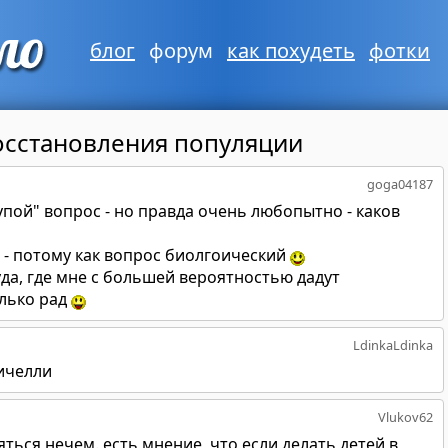
блог
форум
как похудеть
фотки
сстановления популяции
goga04187
пой" вопрос - но правда очень любопытно - каков
е - потому как вопрос биолгоический
уда, где мне с большей вероятностью дадут
олько рад
LdinkaLdinka
ричелли
Vlukov62
яться нечем. есть мнение, что если делать детей в