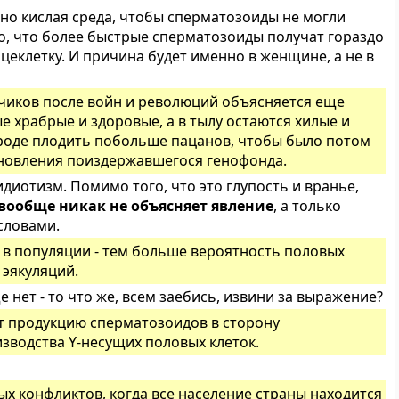
чно кислая среда, чтобы сперматозоиды не могли
но, что более быстрые сперматозоиды получат гораздо
еклетку. И причина будет именно в женщине, а не в
чиков после войн и революций объясняется еще
е храбрые и здоровые, а в тылу остаются хилые и
ироде плодить побольше пацанов, чтобы было потом
ановления поиздержавшегося генофонда.
диотизм. Помимо того, что это глупость и вранье,
вообще никак не объясняет явление
, а только
словами.
в популяции - тем больше вероятность половых
 эякуляций.
 нет - то что же, всем заебись, извини за выражение?
ет продукцию сперматозоидов в сторону
водства Y-несущих половых клеток.
ых конфликтов, когда все население страны находится