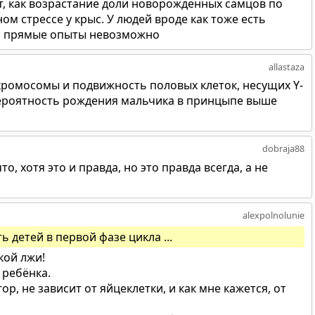
т, как возрастание доли новорожденных самцов по
м стрессе у крыс. У людей вроде как тоже есть
ти прямые опыты невозможно
allastaza
-хромосомы и подвижность половых клеток, несущих Y-
вероятность рождения мальчика в принцыпе выше
dobraja88
о, хотя это и правда, но это правда всегда, а не
alexpolnolunie
ть детей в первой фазе цикла ...
кой лжи!
 ребёнка.
ор, не зависит от яйцеклетки, и как мне кажется, от