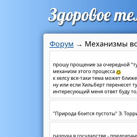
Форум
→
Механизмы во
прошу прощение за очередной "ту
механизм этого процесса
к хелсу все-таки тема может ближ
ну или если Хильберт перенесет т
интересующий меня ответ буду т
"Природа боится пустоты" Э. Тор
разруха в государстве - предохран