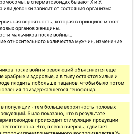
хромосомы, в сперматозоидах бывают Х и У.
 или девочки зависит от состояния организма
первичная вероятность, которая в принципе может
оловых органов женщины.
ости мальчиков после войны...
ние относительного количества мужчин, изменение
чиков после войн и революций объясняется еще
е храбрые и здоровые, а в тылу остаются хилые и
ироде плодить побольше пацанов, чтобы было потом
ановления поиздержавшегося генофонда.
в популяции - тем больше вероятность половых
 эякуляций. Было показано, что в результате
перматозоидов происходит стимуляция продукции
 тестостерона. Это, в свою очередь, сдвигает
 сторону преимущественного воспроизводства Y-