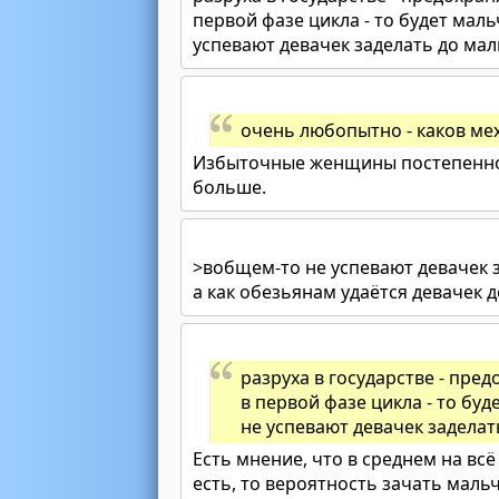
первой фазе цикла - то будет маль
успевают девачек заделать до мал
очень любопытно - каков ме
Избыточные женщины постепенно у
больше.
>вобщем-то не успевают девачек 
а как обезьянам удаётся девачек д
разруха в государстве - пред
в первой фазе цикла - то буд
не успевают девачек заделат
Есть мнение, что в среднем на всё
есть, то вероятность зачать маль