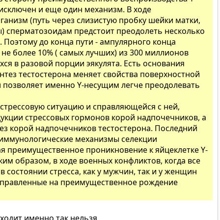
исключен и еще один механизм. В ходе
ганизм (путь через слизистую пробку шейки матки,
ы) сперматозоидам предстоит преодолеть несколько
 Поэтому до конца пути - ампулярного конца
не более 10% ( самых лучших) из 300 миллионов
ся в разовой порции эякулята. Есть основания
нтез тестостерона меняет свойства поверхностной
 позволяет именно Y-несущим легче преодолевать
 стрессовую ситуацию и справляющейся с ней,
укции стрессовых гормонов корой надпочечников, а
тез корой надпочечников тестостерона. Последний
 иммунологические механизмы селекции
я преимущественное проникновение к яйцеклетке Y-
им образом, в ходе военных конфликтов, когда все
в состоянии стресса, как у мужчин, так и у женщин
аправленные на преимущественное рождение
сходит именно так нельзя.