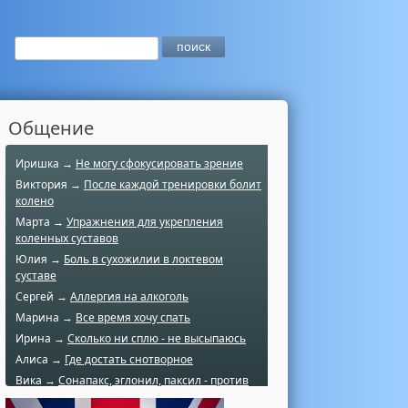
Общение
Иришка →
Не могу сфокусировать зрение
Виктория →
После каждой тренировки болит
колено
Марта →
Упражнения для укрепления
коленных суставов
Юлия →
Боль в сухожилии в локтевом
суставе
Сергей →
Аллергия на алкоголь
Марина →
Все время хочу спать
Ирина →
Сколько ни сплю - не высыпаюсь
Алиса →
Где достать снотворное
Вика →
Сонапакс, эглонил, паксил - против
чего?