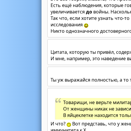
Есть ещё наблюдения, которые го
увеличивается
до
войны. Наскольк
Так что, если хотите узнать что-т
исследования
Никто однозначного достоверного 
Цитата, которую ты привёл, содер
И мне, например, это наведение 
Ты уж выражайся полностью, а то 
Товарищи, не верьте милита
От женщины никак не зависи
В яйцеклетке находится толь
И что?
Вот представь, что у же
иммунитета к X.