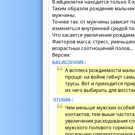
В яйцеклетке находится только Х-
Таким образом рождение мальчика
мужчины.
Точнее так: от мужчины зависит 
изменяться внутренней средой п
Что касается увеличения рождаем
Факторов масса: стресс, уменьше
возрастных соотношений полов...
Версии:
раз источник
;
А всплеск рождаемости маль
проще: на войне гибнут самы
трусы. Вот и приходится пр
из чего выбирать для восст
отсюда
;
Чем меньше мужских особей 
контактов, тем выше частота
увеличения расходования с
мужского полового гормона -
продукцию сперматозоидов в