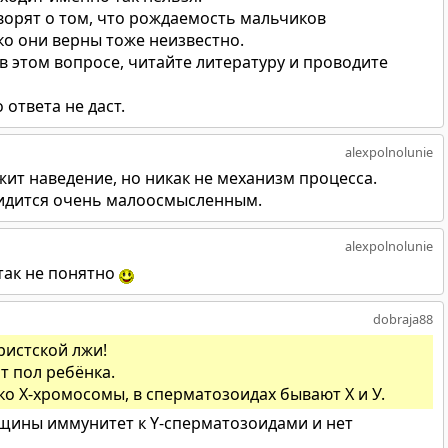
ворят о том, что рождаемость мальчиков
о они верны тоже неизвестно.
о в этом вопросе, читайте литературу и проводите
ответа не даст.
alexpolnolunie
жит наведение, но никак не механизм процесса.
видится очень малоосмысленным.
alexpolnolunie
так не понятно
dobraja88
ристской лжи!
т пол ребёнка.
ко Х-хромосомы, в сперматозоидах бывают Х и У.
нщины иммунитет к Y-сперматозоидами и нет