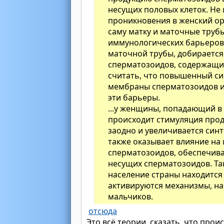
несущих половых клеток. Не 
проникновения в женский ор
саму матку и маточные труб
иммунологических барьеров.
маточной трубы, добирается 
сперматозоидов, содержащих
считать, что повышенный си
мембраны сперматозоидов и
эти барьеры.
...у женщины, попадающий в
происходит стимуляция прод
заодно и увеличивается син
также оказывает влияние на
сперматозоидов, обеспечива
несущих сперматозоидов. Так
население страны находится 
активируются механизмы, н
мальчиков.
отсюда
Это всё теории, сказать, что прои