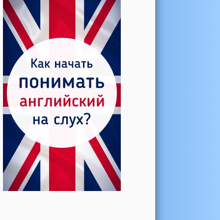
Катерина →
Боль в колене при нагрузке
Алла →
Болят коленные суставы
Паша Щ. →
Боль в коленной чашечке
Ульяна Ф. →
Болят и хрустят колени
Артемов Иван →
Болит и опухло колено
Чернов Игорь →
Болят суставы при занятиях
спортом