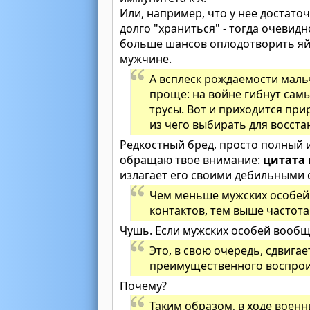
Или, например, что у нее достато
долго "храниться" - тогда очевид
больше шансов оплодотворить яйц
мужчине.
А всплеск рождаемости маль
проще: на войне гибнут самы
трусы. Вот и приходится пр
из чего выбирать для восст
Редкостный бред, просто полный и
обращаю твое внимание:
цитата 
излагает его своими дебильными 
Чем меньше мужских особей 
контактов, тем выше частота
Чушь. Если мужских особей вообще
Это, в свою очередь, сдвига
преимущественного воспроиз
Почему?
Таким образом, в ходе военн