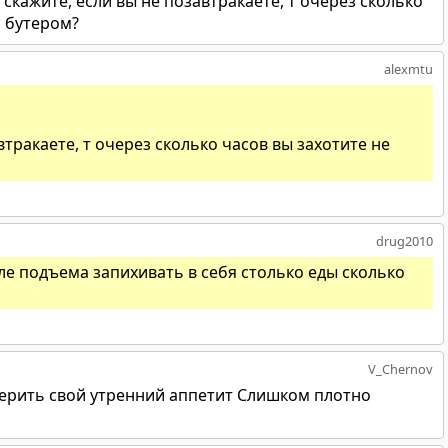
т скажите, если вы не позавтракаете, т очерез сколько
с бутером?
alexmtu
втракаете, т очерез сколько часов вы захотите не
drug2010
сле подъема запихивать в себя столько еды сколько
V_Chernov
мерить свой утренний аппетит Слишком плотно