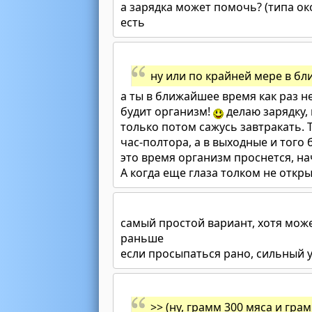
а зарядка может помочь? (типа ок
есть
ну или по крайней мере в б
а ты в ближайшее время как раз н
будит организм!
делаю зарядку,
только потом сажусь завтракать. 
час-полтора, а в выходные и того
это время организм проснется, н
А когда еще глаза толком не откры
самый простой вариант, хотя мож
раньше
если просыпаться рано, сильный 
>> (ну, грамм 300 мяса и гра