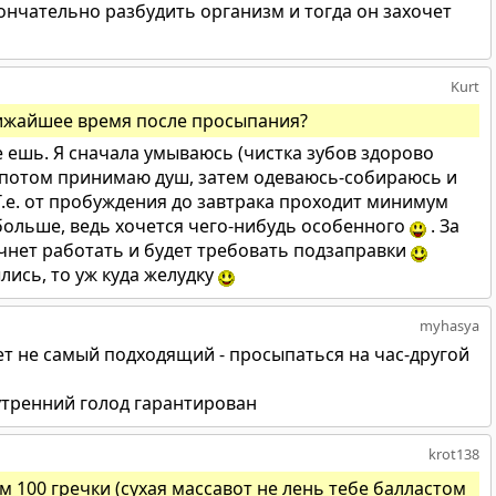
ончательно разбудить организм и тогда он захочет
Kurt
лижайшее время после просыпания?
е ешь. Я сначала умываюсь (чистка зубов здорово
 потом принимаю душ, затем одеваюсь-собираюсь и
Т.е. от пробуждения до завтрака проходит минимум
 больше, ведь хочется чего-нибудь особенного
. За
ачнет работать и будет требовать подзаправки
лись, то уж куда желудку
myhasya
ет не самый подходящий - просыпаться на час-другой
утренний голод гарантирован
krot138
мм 100 гречки (сухая массавот не лень тебе балластом