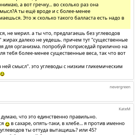
имаю, а вот гречку... во сколько раз она
смысл?А ты ещё вроде и с более-менее
ешься. Это ж сколько такого балласта есть надо в
ся, не мерил. а ты что, предлагаешь без углеводов
" жирах далеко не уедешь. причем тут "существенные
ргия для организма. попробуй поприседай прилично на
для тебя более-менее существенные веса, так что вот
 ней смысл". это углеводы с низким гликемическим
nevergreen
KateM
не думаю, что это единственно правильно.
ся
в сахаре, опять-таки, в хлебе... я против именно
м углеводов ты оттуда вытащишь? или 45?