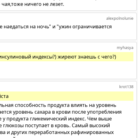
чая,тоже ничего не лезет.
alexpolnolunie
е наедаться на ночь" и "ужин ограничивается
myhasya
 инсулиновый индексы?) жиреют знаешь с чего?)
krot138
йста
льная способность продукта влиять на уровень
ется уровень сахара в крови после употребления
е у продукта гликемический индекс. Чем выше
е глюкозы поступает в кровь. Самый высокий
пива и других переработанных рафинированных