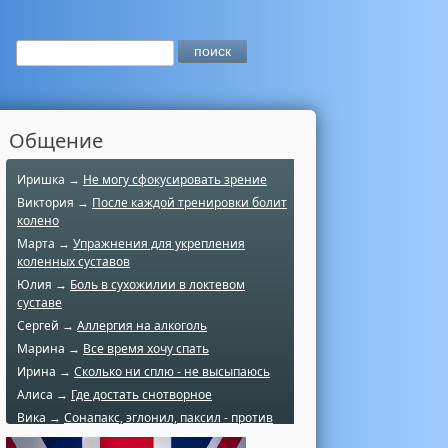
Общение
Иришка →
Не могу сфокусировать зрение
Виктория →
После каждой тренировки болит
колено
Марта →
Упражнения для укрепления
коленных суставов
Юлия →
Боль в сухожилии в локтевом
суставе
Сергей →
Аллергия на алкоголь
Марина →
Все время хочу спать
Ирина →
Сколько ни сплю - не высыпаюсь
Алиса →
Где достать снотворное
Вика →
Сонапакс, эглонил, паксил - против
чего?