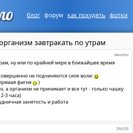
блог
форум
как похудеть
фотки
 организм завтракать по утрам
alexmtu
трам, ну или по крайней мере в ближайшее время
совершенно не подчиняются силе воли:
упрямая фигня
)
, а организм не принимает и все тут - только чашку
2-3 часа)
будничная занятость и работа
DVG55