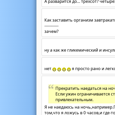
А разварится до... трехсот? четыр
Как заставить организм завтракат
-----------
зачем?
ну а как же гликемический и инсу
нет
я просто рано и лег
Прекратить наедаться на но
Если ужин ограничивается с
привлекательным.
Я не наедаюсь на ночь,например.
том,что я ложусь в 0 часов,и где