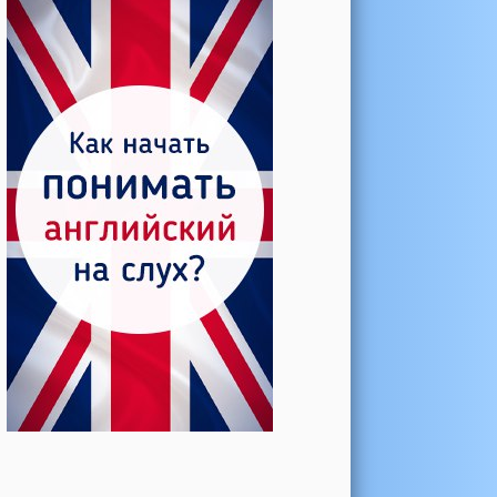
Катерина →
Боль в колене при нагрузке
Алла →
Болят коленные суставы
Паша Щ. →
Боль в коленной чашечке
Ульяна Ф. →
Болят и хрустят колени
Артемов Иван →
Болит и опухло колено
Чернов Игорь →
Болят суставы при занятиях
спортом