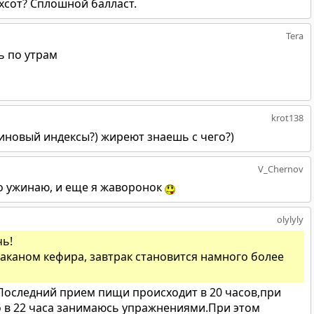
ехсот? Сплошной балласт.
Tera
ь по утрам
krot138
линовый индексы?) жиреют знаешь с чего?)
V_Chernov
ко ужинаю, и еще я жаворонок
olylyly
чь!
таканом кефира, завтрак становится намного более
Последний прием пищи происходит в 20 часов,при
-то в 22 часа занимаюсь упражнениями.При этом