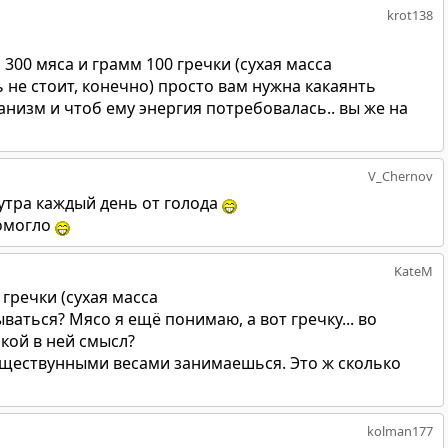
krot138
 300 мяса и грамм 100 гречки (сухая масса
ь не стоит, конечно) просто вам нужна какаянть
низм и чтоб ему энергия потребовалась.. вы же на
V_Chernov
утра каждый день от голода
помогло
KateM
 гречки (сухая масса
ваться? Мясо я ещё понимаю, а вот гречку... во
акой в ней смысл?
существунными весами занимаешься. Это ж сколько
kolman177