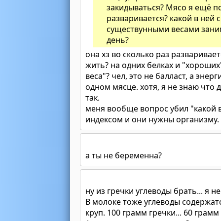
закидываться? Мясо я ещё пон
разваривается? какой в ней 
существунными весами занима
день?
она хз во сколько раз разваривает
жить? на одних белках и "хороших
веса"? чел, это не балласт, а эне
одном мясце. хотя, я не знаю что 
так.
меня вообще вопрос убил "какой в
индексом и они нужны организму.
а ты не беременна?
ну из гречки углеводы брать... я 
В молоке тоже углеводы содержат
круп. 100 грамм гречки... 60 грам