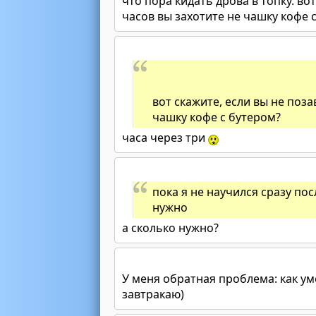
что пора кидать дрова в топку. во
часов вы захотите не чашку кофе 
вот скажите, если вы не поза
чашку кофе с бутером?
часа через три
пока я не научился сразу по
нужно
а сколько нужно?
У меня обратная проблема: как у
завтракаю)