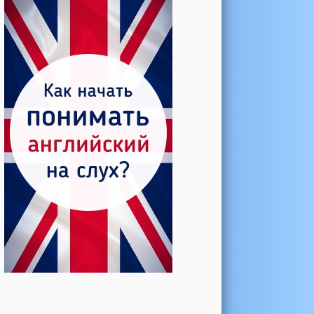
Катерина →
Боль в колене при нагрузке
Алла →
Болят коленные суставы
Паша Щ. →
Боль в коленной чашечке
Ульяна Ф. →
Болят и хрустят колени
Артемов Иван →
Болит и опухло колено
Чернов Игорь →
Болят суставы при занятиях
спортом