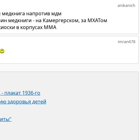
anikanich
я медкнига напротив мдм
ин медкниги - на Камергерском, за МХАТом
иоски в корпусах ММА
imran678
- плакат 1936-го
ию здоровья детей
титы"