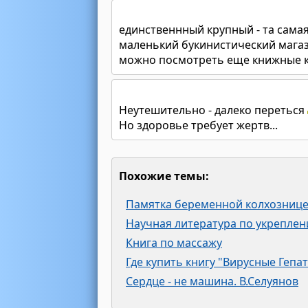
единственнный крупный - та сама
маленький букинистический магаз
можно посмотреть еще книжные к
Неутешительно - далеко переться
Но здоровье требует жертв...
Похожие темы:
Памятка беременной колхознице 
Научная литература по укреплен
Книга по массажу
Где купить книгу "Вирусные Гепа
Сердце - не машина. В.Селуянов