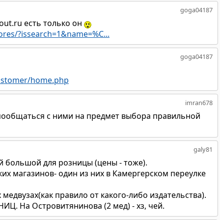
goga04187
ut.ru есть только он
ores/?issearch=1&name=%C...
goga04187
ustomer/home.php
imran678
 пообщаться с ними на предмет выбора правильной
galy81
 большой для розницы (цены - тоже).
их магазинов- один из них в Камергерском переулке
 медвузах(как правило от какого-либо издательства).
НИЦ. На Островитянинова (2 мед) - хз, чей.