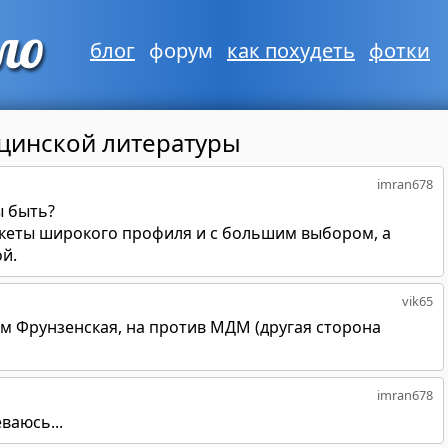
блог
форум
как похудеть
фотки
цинской литературы
imran678
ы быть?
кеты широкого профиля и с большим выбором, а
й.
vik65
 Фрунзенская, на против МДМ (другая сторона
imran678
ваюсь...