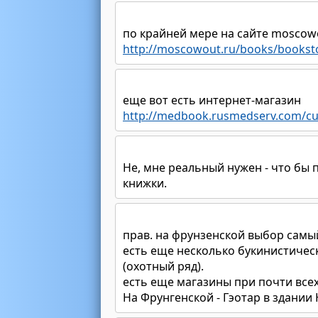
по крайней мере на сайте moscowo
http://moscowout.ru/books/bookst
еще вот есть интернет-магазин
http://medbook.rusmedserv.com/c
Не, мне реальный нужен - что бы
книжки.
прав. на фрунзенской выбор самый
есть еще несколько букинистическ
(охотный ряд).
есть еще магазины при почти всех
На Фрунгенской - Гэотар в здании 