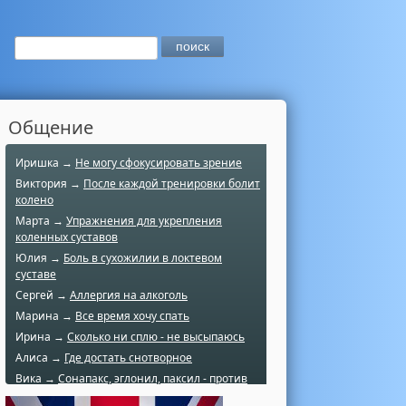
Общение
Иришка →
Не могу сфокусировать зрение
Виктория →
После каждой тренировки болит
колено
Марта →
Упражнения для укрепления
коленных суставов
Юлия →
Боль в сухожилии в локтевом
суставе
Сергей →
Аллергия на алкоголь
Марина →
Все время хочу спать
Ирина →
Сколько ни сплю - не высыпаюсь
Алиса →
Где достать снотворное
Вика →
Сонапакс, эглонил, паксил - против
чего?