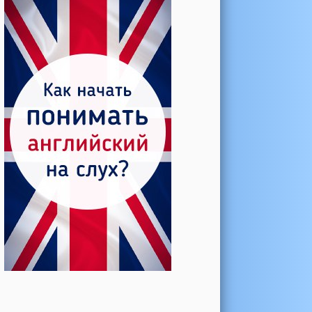
Катерина →
Боль в колене при нагрузке
Алла →
Болят коленные суставы
Паша Щ. →
Боль в коленной чашечке
Ульяна Ф. →
Болят и хрустят колени
Артемов Иван →
Болит и опухло колено
Чернов Игорь →
Болят суставы при занятиях
спортом