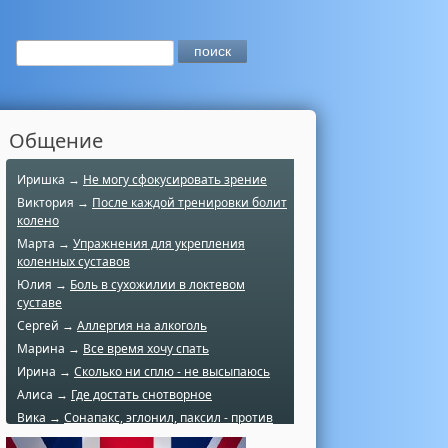
Общение
Иришка →
Не могу сфокусировать зрение
Виктория →
После каждой тренировки болит
колено
Марта →
Упражнения для укрепления
коленных суставов
Юлия →
Боль в сухожилии в локтевом
суставе
Сергей →
Аллергия на алкоголь
Марина →
Все время хочу спать
Ирина →
Сколько ни сплю - не высыпаюсь
Алиса →
Где достать снотворное
Вика →
Сонапакс, эглонил, паксил - против
чего?