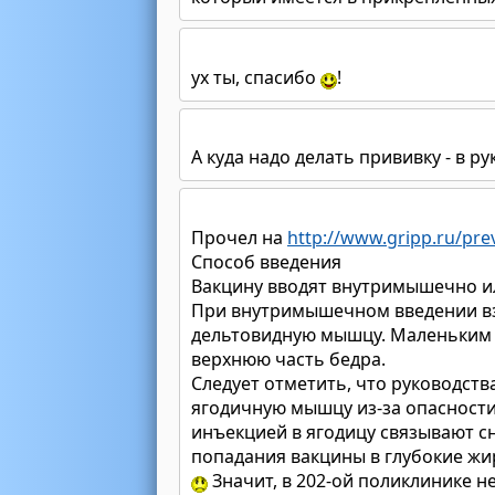
ух ты, спасибо
!
А куда надо делать прививку - в ру
Прочел на
http://www.gripp.ru/pre
Способ введения
Вакцину вводят внутримышечно и
При внутримышечном введении вз
дельтовидную мышцу. Маленьким 
верхнюю часть бедра.
Следует отметить, что руководст
ягодичную мышцу из-за опасности
инъекцией в ягодицу связывают с
попадания вакцины в глубокие ж
Значит, в 202-ой поликлинике не