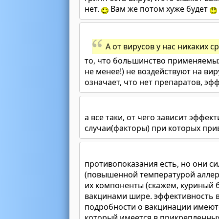
нет.
Вам же потом хуже будет
А от вирусов у нас никаких с
то, что большинство применяемых 
не менее!) не воздействуют на ви
означает, что нет препаратов, э
а все таки, от чего зависит эффек
случаи(факторы) при которых при
противопоказания есть, но они си
(повышенной температурой аллерг
их компоненты (скажем, куриный 
вакцинами шире. эффективность ва
подробности о вакцинации имеют
который имеется в прикрепленных