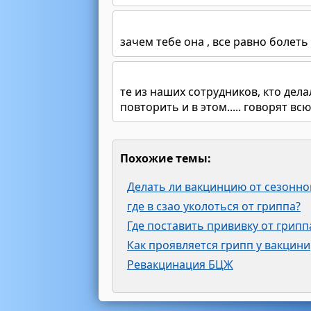
зачем тебе она , все равно болет
те из наших сотрудников, кто дел
повторить и в этом..... говорят вс
Похожие темы:
Делать ли вакцинцию от сезонно
где в сзао уколоться от гриппа?
Где поставить прививку от грипп
Как проявляется грипп у вакцин
Ревакцинация БЦЖ