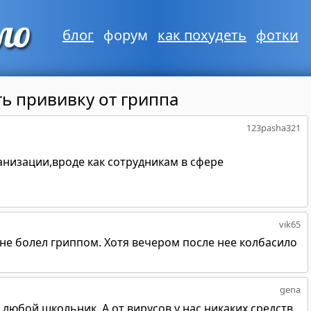
блог
форум
как похудеть
фотки
ть прививку от гриппа
123pasha321
ганизации,вроде как сотрудникам в сфере
vik65
о не болел гриппом. Хотя вечером после нее колбасило
gena
м любой школьник. А от вирусов у нас никаких средств