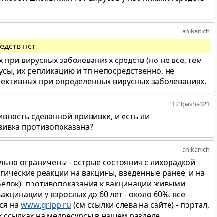
anikanich
редств нет
при вирусных заболеваниях средств (но не все, тем
русы, их репликацию и тп непосредственно, не
ффективных при определенных вирусных заболеваниях.
123pasha321
тивность сделанной прививки, и есть ли
вивка противопоказана?
anikanich
льно ограничены - острые состояния с лихорадкой
ические реакции на вакцины, введенные ранее, и на
белок). противопоказания к вакцинации живыми
кцинации у взрослых до 60 лет - около 60%. все
ся на
www.gripp.ru
(см ссылки слева на сайте) - портал,
 ссылках на медресурсы в нашем разделе.