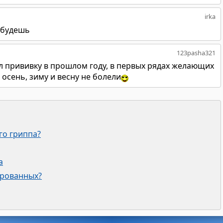
irka
ь будешь
123pasha321
ал прививку в прошлом году, в первых рядах желающих
ю осень, зиму и весну не болели
го гриппа?
а
ированных?