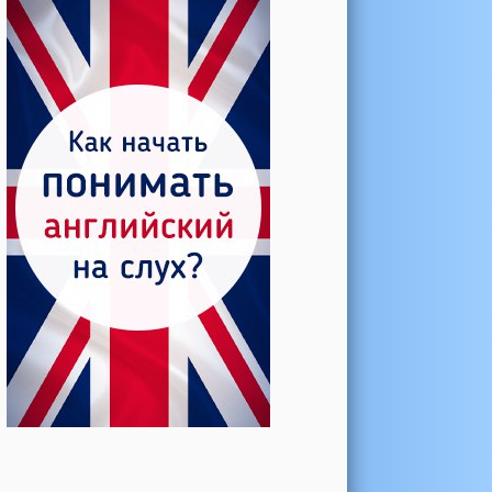
Катерина →
Боль в колене при нагрузке
Алла →
Болят коленные суставы
Паша Щ. →
Боль в коленной чашечке
Ульяна Ф. →
Болят и хрустят колени
Артемов Иван →
Болит и опухло колено
Чернов Игорь →
Болят суставы при занятиях
спортом