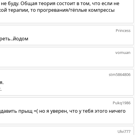
не буду. Общая теория состоит в том, что если не
ой терапии, то прогревания/тёплые компрессы
Princess
греть..йодом
vomuan
stm5864806
я.
.
Pukq1986
давить прыщ =( но я уверен, что у тебя этого ничего
Ulvi777