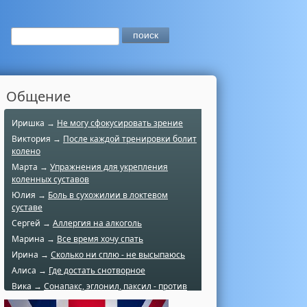
Общение
Иришка →
Не могу сфокусировать зрение
Виктория →
После каждой тренировки болит
колено
Марта →
Упражнения для укрепления
коленных суставов
Юлия →
Боль в сухожилии в локтевом
суставе
Сергей →
Аллергия на алкоголь
Марина →
Все время хочу спать
Ирина →
Сколько ни сплю - не высыпаюсь
Алиса →
Где достать снотворное
Вика →
Сонапакс, эглонил, паксил - против
чего?