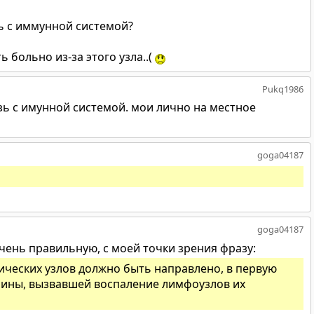
зь с иммунной системой?
ь больно из-за этого узла..(
Pukq1986
вязь с имунной системой. мои лично на местное
goga04187
goga04187
чень правильную, с моей точки зрения фразу:
ческих узлов должно быть направлено, в первую
чины, вызвавшей воспаление лимфоузлов их