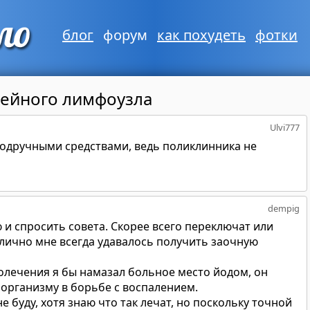
блог
форум
как похудеть
фотки
ейного лимфоузла
Ulvi777
одручными средствами, ведь поликлинника не
dempig
и спросить совета. Скорее всего переключат или
е лично мне всегда удавалось получить заочную
молечения я бы намазал больное место йодом, он
 организму в борьбе с воспалением.
е буду, хотя знаю что так лечат, но поскольку точной