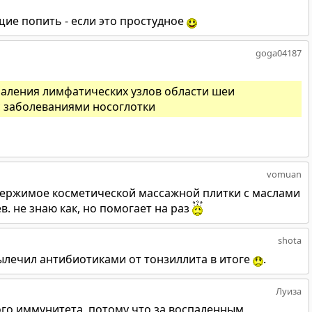
ие попить - если это простудное
goga04187
аления лимфатических узлов области шеи
с заболеваниями носоглотки
vomuan
одержимое косметической массажной плитки с маслами
. не знаю как, но помогает на раз
shota
вылечил антибиотиками от тонзиллита в итоге
.
Луиза
ого иммунитета, потому что за воспаленным