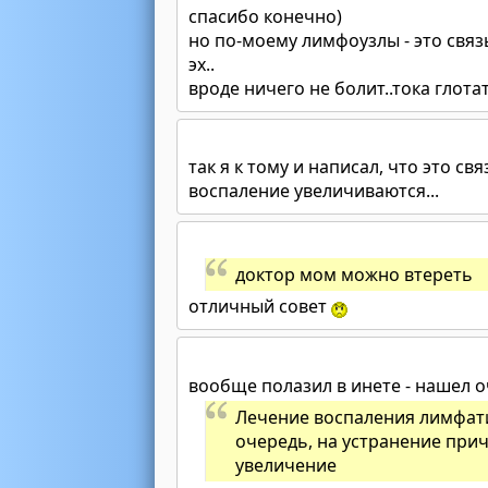
спасибо конечно)
но по-моему лимфоузлы - это свя
эх..
вроде ничего не болит..тока глотат
так я к тому и написал, что это с
воспаление увеличиваются...
доктор мом можно втереть
отличный совет
вообще полазил в инете - нашел о
Лечение воспаления лимфати
очередь, на устранение при
увеличение