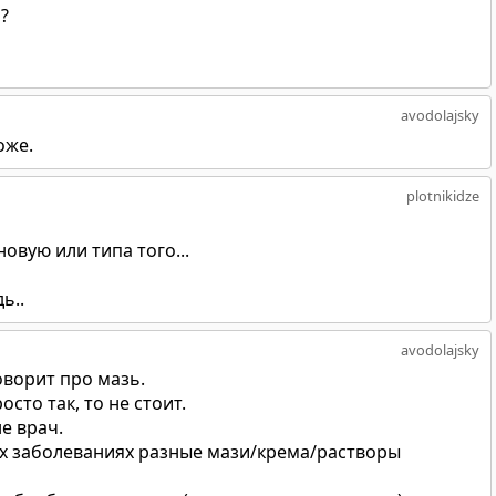
?
avodolajsky
оже.
plotnikidze
овую или типа того...
ь..
avodolajsky
говорит про мазь.
осто так, то не стоит.
не врач.
ных заболеваниях разные мази/крема/растворы