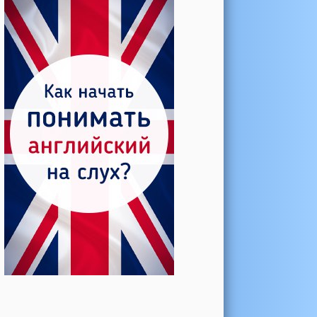
Катерина →
Боль в колене при нагрузке
Алла →
Болят коленные суставы
Паша Щ. →
Боль в коленной чашечке
Ульяна Ф. →
Болят и хрустят колени
Артемов Иван →
Болит и опухло колено
Чернов Игорь →
Болят суставы при занятиях
спортом