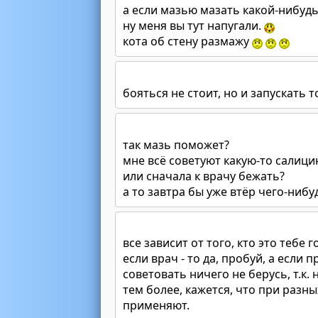
а если мазью мазать какой-нибудь
ну меня вы тут напугали.
кота об стену размажу
бояться не стоит, но и запускать т
так мазь поможет?
мне всё советуют какую-то салицин
или сначала к врачу бежать?
а то завтра бы уже втёр чего-нибуд
все зависит от того, кто это тебе 
если врач - то да, пробуй, а если пр
советовать ничего не берусь, т.к. 
тем более, кажется, что при раз
применяют.