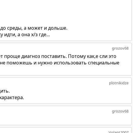
до среды, а может и дольше.
идти, а она х/з где...
grozov68
ет проще диагноз поставить. Потому как,е сли это
м не поможешь и нужно использовать специальные
plotnikidze
ить.
арактера.
grozov68
Volant2007