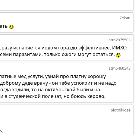
Zekan
гать
stm2975503
 сразу испаряется иодом гораздо эффективнее, ИМХО
семи паразитами, только ожоги могут остаться.
stm5460343
платные мед услуги, узнай про платну хорошу
доброму дяде врачу - он тебе успокоит и не надо
когда ходили, то на октябрьской были и на
 и в студенческой полечат, но боюсь херово.
plotnikidze
ё.