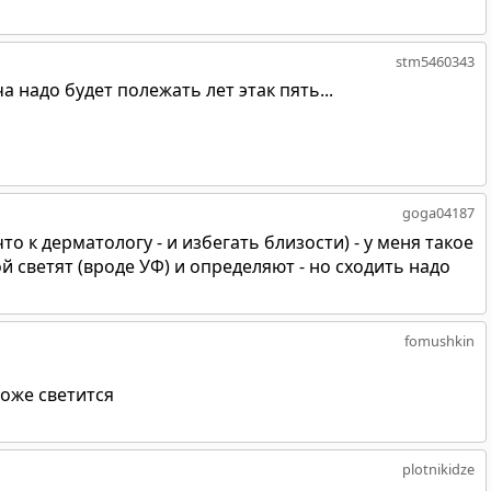
stm5460343
а надо будет полежать лет этак пять...
goga04187
то к дерматологу - и избегать близости) - у меня такое
ой светят (вроде УФ) и определяют - но сходить надо
fomushkin
тоже светится
plotnikidze