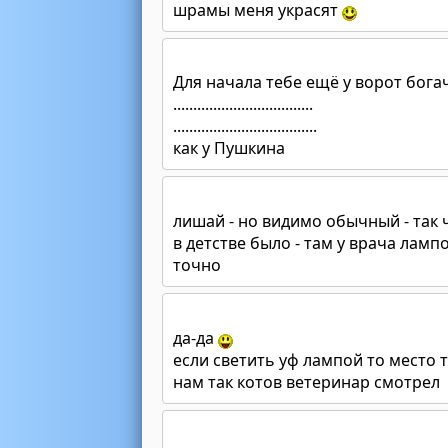
шрамы меня украсят
Для начала тебе ещё у ворот богач
...................................
....................................
как у Пушкина
лишай - но видимо обычный - так ч
в детстве было - там у врача ламп
точно
да-да
если светить уф лампой то место 
нам так котов ветеринар смотрел