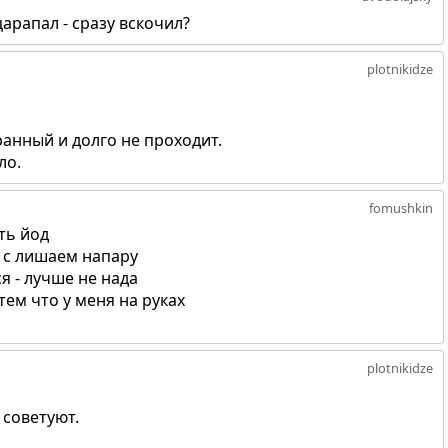
царапал - сразу вскочил?
plotnikidze
ранный и долго не проходит.
ло.
fomushkin
ть йод
т с лишаем напару
я - лучше не нада
тем что у меня на руках
plotnikidze
 советуют.