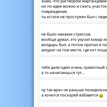
знаю, что раствором марганцевки
но по-идее можно и сжеть участо
повреждение.
ты кстати не простужен был с неде
не было никаких стрессов.
вообще думал. это укусил комар и
волдырь был. а потом пропал и по
аккурат на том месте, где кот поц
тебе дали один очень грамотный со
а то начитаешься тут...
ну так врач не раньше понедельни
а хочется поскорей избавится