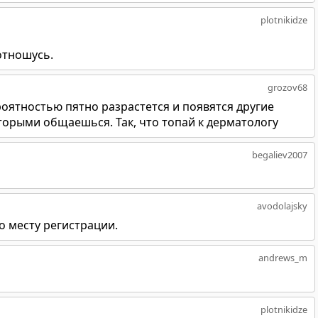
plotnikidze
 отношусь.
grozov68
ероятностью пятно разрастется и появятся другие
которыми общаешься. Так, что топай к дерматологу
begaliev2007
avodolajsky
о месту регистрации.
andrews_m
plotnikidze