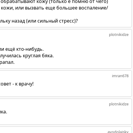
 обрабатывают кожу (только е помню от чего)
к кожи, или вызвать еще большее воспаление/
льку назад (или сильный стресс)?
plotnikidze
ли ещё кто-нибудь.
лучилась круглая бяка.
арапал.
imran678
вет - к врачу!
plotnikidze
ка.
avodolajsky