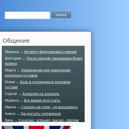
Общение
Иришка →
Не могу сфокусировать зрение
Виктория →
После каждой тренировки болит
колено
Марта →
Упражнения для укрепления
коленных суставов
Юлия →
Боль в сухожилии в локтевом
суставе
Сергей →
Аллергия на алкоголь
Марина →
Все время хочу спать
Ирина →
Сколько ни сплю - не высыпаюсь
Алиса →
Где достать снотворное
Вика →
Сонапакс, эглонил, паксил - против
чего?