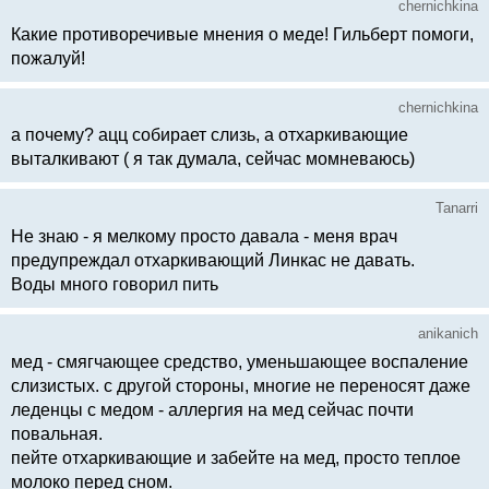
chernichkina
Какие противоречивые мнения о меде! Гильберт помоги,
пожалуй!
chernichkina
а почему? ацц собирает слизь, а отхаркивающие
выталкивают ( я так думала, сейчас момневаюсь)
Tanarri
Не знаю - я мелкому просто давала - меня врач
предупреждал отхаркивающий Линкас не давать.
Воды много говорил пить
anikanich
мед - смягчающее средство, уменьшающее воспаление
слизистых. с другой стороны, многие не переносят даже
леденцы с медом - аллергия на мед сейчас почти
повальная.
пейте отхаркивающие и забейте на мед, просто теплое
молоко перед сном.