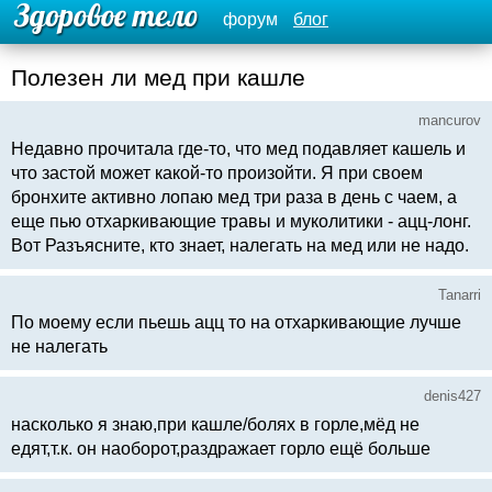
форум
блог
Полезен ли мед при кашле
mancurov
Недавно прочитала где-то, что мед подавляет кашель и
что застой может какой-то произойти. Я при своем
бронхите активно лопаю мед три раза в день с чаем, а
еще пью отхаркивающие травы и муколитики - ацц-лонг.
Вот Разъясните, кто знает, налегать на мед или не надо.
Tanarri
По моему если пьешь ацц то на отхаркивающие лучше
не налегать
denis427
насколько я знаю,при кашле/болях в горле,мёд не
едят,т.к. он наоборот,раздражает горло ещё больше