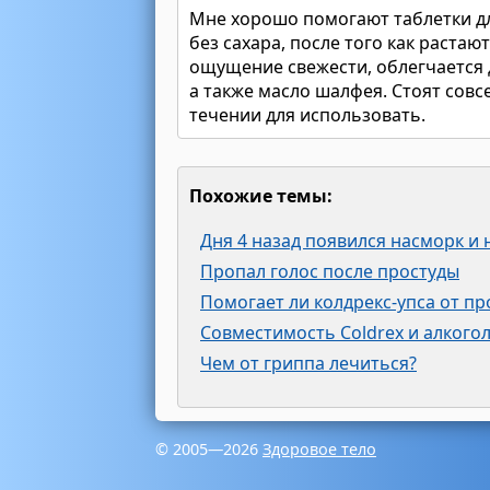
Мне хорошо помогают таблетки дл
без сахара, после того как растаю
ощущение свежести, облегчается ды
а также масло шалфея. Стоят совс
течении для использовать.
Похожие темы:
Дня 4 назад появился насморк и 
Пропал голос после простуды
Помогает ли колдрекс-упса от пр
Совместимость Coldrex и алкого
Чем от гриппа лечиться?
© 2005—2026
Здоровое тело