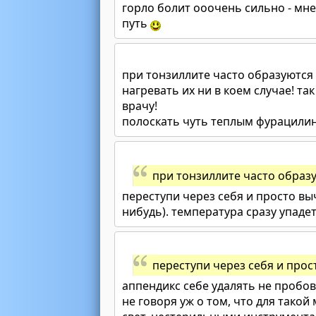
горло болит ооочень сильно - мне
путь
при тонзиллите часто образуются г
нагревать их ни в коем случае! та
врачу!
полоскать чуть теплым фурацилин
при тонзиллите часто образу
переступи через себя и просто в
нибудь). температура сразу упаде
переступи через себя и про
аппендикс себе удалять не пробов
не говоря уж о том, что для так