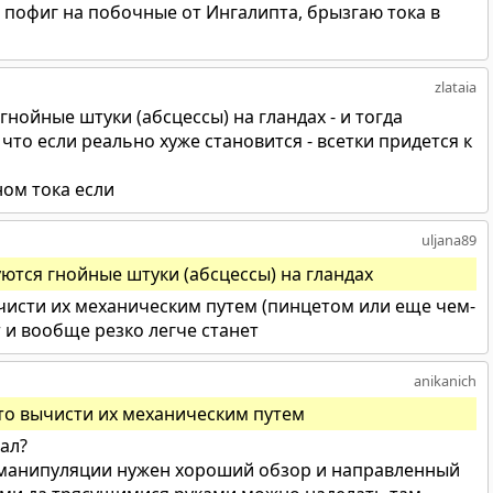
 пофиг на побочные от Ингалипта, брызгаю тока в
zlataia
нойные штуки (абсцессы) на гландах - и тогда
к что если реально хуже становится - всетки придется к
ом тока если
uljana89
ются гнойные штуки (абсцессы) на гландах
ычисти их механическим путем (пинцетом или еще чем-
т и вообще резко легче станет
anikanich
сто вычисти их механическим путем
ал?
ой манипуляции нужен хороший обзор и направленный