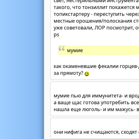
свет, нестерильными инструмент
такого, что тонзиллит покажется 
топикстартеру - переступить чере
местные орошения/полоскания ст
уже советовали, ЛОР посмотрит, 
ps
мумие
как окаменевшие фекалии горцев-
за прямоту?
мумие пью для иммунитета- и врод
а ваще щас готова употребить все
нашла еще люголь- и им мажусь- в
они нифига не счищаются, сходят 