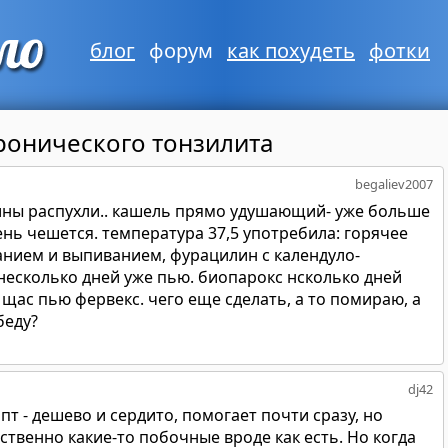
блог
форум
как похудеть
фотки
ронического тонзилита
begaliev2007
лины распухли.. кашель прямо удушающий- уже больше
нь чешется. температура 37,5 употребила: горячее
нием и выпиванием, фурацилин с календуло-
несколько дней уже пью. биопарокс нсколько дней
 щас пью фервекс. чего еще сделать, а то помираю, а
беду?
dj42
т - дешево и сердито, помогает почти сразу, но
ственно какие-то побочные вроде как есть. Но когда