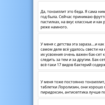
Да, тонзиллит это беда. Я сама н
год была. Сейчас принимаю фрутти
пастилках, на вкус классные и как
реже намного.
У меня с детства эта зараза....и к
самом деле всё удалось свести на
их усвоения очень важен бак-сет 
следить за тем и за другим. Бак-с
всё-таки 17 видов бактерий содерж
У меня тоже постоянно тонзиллит,
таблетки Лоролизин, они хорошо п
пиридоксин, антисептика лучше п