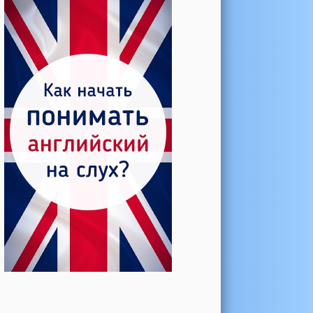
Катерина →
Боль в колене при нагрузке
Алла →
Болят коленные суставы
Паша Щ. →
Боль в коленной чашечке
Ульяна Ф. →
Болят и хрустят колени
Артемов Иван →
Болит и опухло колено
Чернов Игорь →
Болят суставы при занятиях
спортом