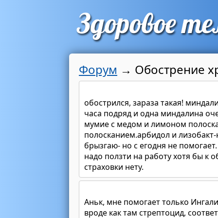
Форум
→
Обострение х
обострился, зараза такая! минда
часа подряд и одна миндалина оче
мумие с медом и лимоном полоска
полосканием.арбидол и лизобакт-
брызгаю- но с егодня не помогает.
надо ползти на работу хотя бы к о
страховки нету.
Аньк, мне помогает только Ингалип
вроде как там стрептоцид, соответ