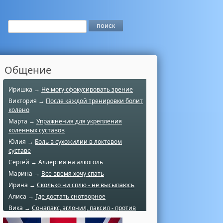
Общение
Иришка →
Не могу сфокусировать зрение
Виктория →
После каждой тренировки болит
колено
Марта →
Упражнения для укрепления
коленных суставов
Юлия →
Боль в сухожилии в локтевом
суставе
Сергей →
Аллергия на алкоголь
Марина →
Все время хочу спать
Ирина →
Сколько ни сплю - не высыпаюсь
Алиса →
Где достать снотворное
Вика →
Сонапакс, эглонил, паксил - против
чего?