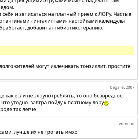
ами да трясущимися руками можно наделать там
медом.
з себя и записаться на платный прием к ЛОРу. Частые
опангинами - ингалиптами- настойками календулы
обработает, добавит антибиотикотерапию.
долгожителей могут излечивать тонзиллит, простите
begaliev2007
е как если не злоупотреблять, то оно безвредное.
 что угодно. завтра пойду к платному лору
роде так легче
vomuan
сами. лучше их не трогать имхо