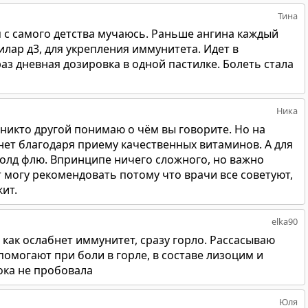
Тина
им с самого детства мучаюсь. Раньше ангина каждый
лар д3, для укрепления иммунитета. Идет в
 раз дневная дозировка в одной пастилке. Болеть стала
Ника
ак никто другой понимаю о чём вы говорите. Но на
 нет благодаря приему качественных витаминов. А для
колд флю. Впринципе ничего сложного, но важно
ет могу рекомендовать потому что врачи все советуют,
ит.
elka90
 как ослабнет иммунитет, сразу горло. Рассасываю
омогают при боли в горле, в составе лизоцим и
ока не пробовала
Юля