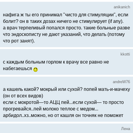
anikanich
нафига ж ты его принимал "чисто для стимуляции", если
болит? он в таких дозах ничего не стимулирует (if any).
а врач терпеливый попался просто. такие больные разве
что эндоскописту не дают указаний, что делать (потому
что рот занят).
kkotti
с каждым больным горлом к врачу все равно не
набегаешься
andreW76
а кашель какой? мокрый или сухой? попей мать-и-мачеху
(он от всех видов)
если с мокротой—то АЦЦ пей...если сухой— то просто
прогревайся..пей молоко теплое с медом...
арбидол..хз..можно, но от кашля он точняк не поможет
Лена