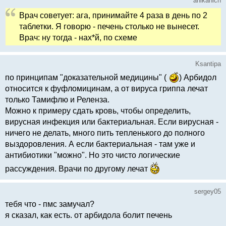
anikanich
Врач советует: ага, принимайте 4 раза в день по 2
таблетки. Я говорю - печень столько не вынесет.
Врач: ну тогда - нах*й, по схеме
Ksantipa
по принципам "доказательной медицины" (
) Арбидол
относится к фуфломицинам, а от вируса гриппа лечат
только Тамифлю и Реленза.
Можно к примеру сдать кровь, чтобы определить,
вирусная инфекция или бактериальная. Если вирусная -
ничего не делать, много пить тепленького до полного
выздоровления. А если бактериальная - там уже и
антибиотики "можно". Но это чисто логические
рассуждения. Врачи по другому лечат
sergey05
тебя что - пмс замучал?
я сказал, как есть. от арбидола болит печень