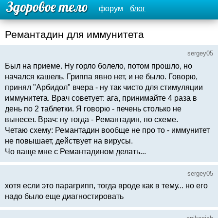
форум
блог
Ремантадин для иммунитета
sergey05
Был на приеме. Ну горло болело, потом прошло, но
начался кашель. Гриппа явно нет, и не было. Говорю,
принял "Арбидол" вчера - ну так чисто для стимуляции
иммунитета. Врач советует: ага, принимайте 4 раза в
день по 2 таблетки. Я говорю - печень столько не
вынесет. Врач: ну тогда - Ремантадин, по схеме.
Четаю схему: Ремантадин вообще не про то - иммунитет
не повышает, действует на вирусы.
Чо ваще мне с Ремантадином делать...
sergey05
хотя если это парагрипп, тогда вроде как в тему... но его
надо было еще диагностировать