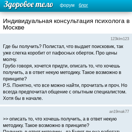
форум
блог
Индивидуальная консультация психолога в
Москве
123klm123
Где бы получить? Полистал, что выдает поисковик, так
уже слегка коробит от пафосных оберток. Про цены
молчу.
Грубо говоря, хочется придти, описать то, что хочешь
получить, а в ответ некую методику. Такое возможно в
принципе?
P.S. Понятно, что все можно найти, прочитать и проч. Но
всегда предпочитал общение с опытным специалистом.
Хотя бы в начале.
an19mak77
>> описать то, что хочешь получить, а в ответ некую
методику. Такое возможно в принципе?
Получить в ответ методику - да.Будет ли она работать