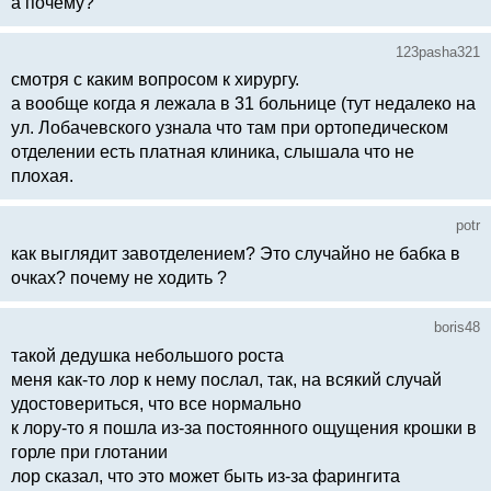
а почему?
123pasha321
смотря с каким вопросом к хирургу.
а вообще когда я лежала в 31 больнице (тут недалеко на
ул. Лобачевского узнала что там при ортопедическом
отделении есть платная клиника, слышала что не
плохая.
potr
как выглядит завотделением? Это случайно не бабка в
очках? почему не ходить ?
boris48
такой дедушка небольшого роста
меня как-то лор к нему послал, так, на всякий случай
удостовериться, что все нормально
к лору-то я пошла из-за постоянного ощущения крошки в
горле при глотании
лор сказал, что это может быть из-за фарингита