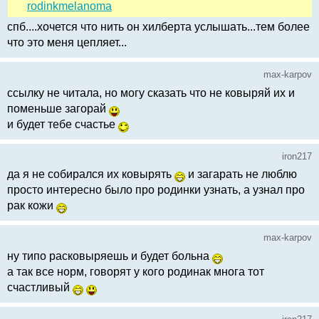
rodinkmelanoma
спб....хочется что нить он хилберта услышать...тем более
что это меня цепляет...
max-karpov
ссылку не читала, но могу сказать что не ковыряй их и
поменьше загорай
и будет тебе счастье
iron217
да я не собирался их ковырять
и загарать не люблю
просто интересно было про родинки узнать, а узнал про
рак кожи
max-karpov
ну типо расковыряешь и будет больна
а так все норм, говорят у кого родинак многа тот
счастливый