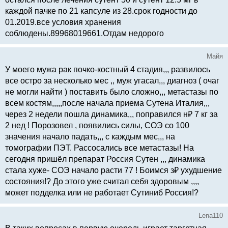
каждой пачке по 21 капсуле из 28.срок годности до
01.2019.все условия хранения
соблюдены.89968019661.Отдам недорого
Майя
У моего мужа рак почко-костный 4 стадия,,, развилось
все остро за несколько мес ,, муж угасал,,, диагноз ( очаг
не могли найти ) поставить было сложно,,, метастазы по
всем костям,,,,,после начала приема Сутена Италия,,,
через 2 недели пошла динамика,,, поправился н₽ 7 кг за
2 нед ! Порозовел , появились силы, СОЭ со 100
значения начало падать,,, с каждым мес,,, на
томографии ПЭТ. Рассосались все метастазы! На
сегодня пришёл препарат Россия Сутен ,,, динамика
стала хуже- СОЭ начало расти 77 ! Боимся з₽ ухудшение
состояния!? До этого уже считал себя здоровым ,,,,
может подделка или не работает Сутиниб Россия!?
Lena110