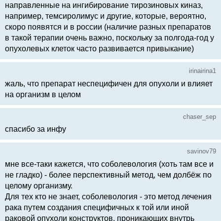
направленные на ингибирование тирозиновых киназ,
например, темсиролимус и другие, которые, вероятно,
скоро появятся и в россии (наличие разных препаратов
в такой терапии очень важно, поскольку за полгода-год у
опухолевых клеток часто развивается привыкание)
irinairina1
жаль, что препарат неспецифичен для опухоли и влияет
на организм в целом
chaser_sep
cпасибо за инфу
savinov79
мне все-таки кажется, что соболевология (хоть там все и
не гладко) - более перспективный метод, чем долбёж по
целому организму.
Для тех кто не знает, соболевология - это метод лечения
рака путем создания специфичных к той или иной
раковой опухоли конструктов, проникающих внутрь