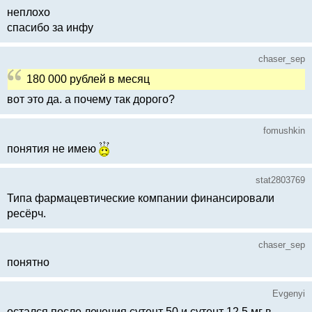
неплохо
спасибо за инфу
chaser_sep
180 000 рублей в месяц
вот это да. а почему так дорого?
fomushkin
понятия не имею
stat2803769
Типа фармацевтические компании финансировали
ресёрч.
chaser_sep
понятно
Evgenyi
остался после лечения сутент 50 и сутент 12.5 мг в