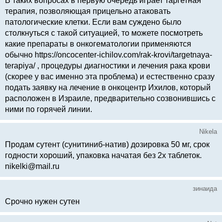
В таких вопросах в первую очередь играет таргетная
терапия, позволяющая прицельно атаковать
патологические клетки. Если вам суждено было
столкнуться с такой ситуацией, то можете посмотреть
какие препараты в онкогематологии применяются
обычно https://oncocenter-ichilov.com/rak-krovi/targetnaya-
terapiya/ , процедуры диагностики и лечения рака крови
(скорее у вас именно эта проблема) и естественно сразу
подать заявку на лечение в онкоцентр Ихилов, который
расположен в Израиле, предварительно созвонившись с
ними по горячей линии.
Nikela
Продам сутент (сунитиниб-натив) дозировка 50 мг, срок
годности хороший, упаковка начатая без 2х таблеток.
nikelki@mail.ru
зинаида
Срочно нужен сутен