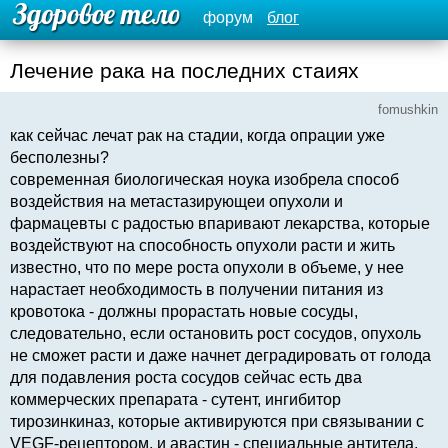
форум
блог
Лечение рака на последних стаиях
fomushkin
как сейчас лечат рак на стадии, когда опрации уже
бесполезны?
современная биологическая ноука изобрела способ
воздействия на метастазирующеи опухоли и
фармацевты с радостью впаривают лекарства, которые
воздействуют на способность опухоли расти и жить
известно, что по мере роста опухоли в объеме, у нее
нарастает необходимость в получении питания из
кровотока - должны прорастать новые сосуды,
следовательно, если остановить рост сосудов, опухоль
не сможет расти и даже начнет деградировать от голода
для подавления роста сосудов сейчас есть два
коммерческих препарата - сутент, ингибитор
тирозинкиназ, которые активируются при связывании с
VEGF-рецептором, и авастин - специальные антитела,