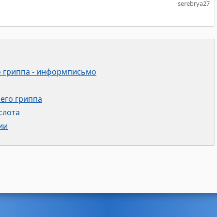
serebrya27
о гриппа - информписьмо
его гриппа
слота
ии