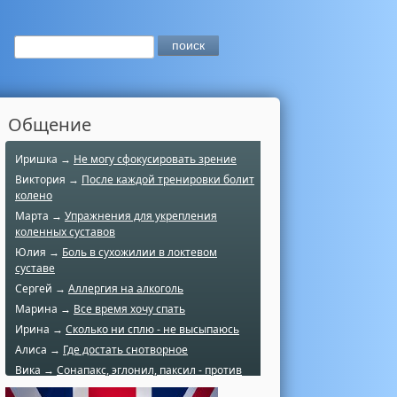
Общение
Иришка →
Не могу сфокусировать зрение
Виктория →
После каждой тренировки болит
колено
Марта →
Упражнения для укрепления
коленных суставов
Юлия →
Боль в сухожилии в локтевом
суставе
Сергей →
Аллергия на алкоголь
Марина →
Все время хочу спать
Ирина →
Сколько ни сплю - не высыпаюсь
Алиса →
Где достать снотворное
Вика →
Сонапакс, эглонил, паксил - против
чего?