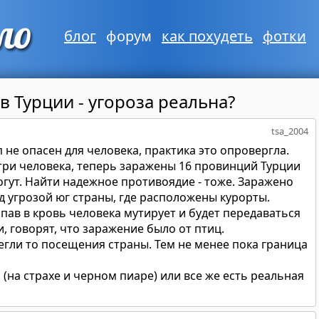
блог
форум
как похудеть
фотки
в Турции - угороза реальна?
tsa_2004
 не опасен для человека, практика это опровергла.
 три человека, теперь заражены 16 провинций Турции
могут. Найти надежное противоядие - тоже. Заражено
д угрозой юг страны, где расположены курорты.
опав в кровь человека мутирует и будет передаваться
и, говорят, что заражение было от птиц.
егли то посещения страны. Тем не менее пока граница
а (на страхе и черном пиаре) или все же есть реальная