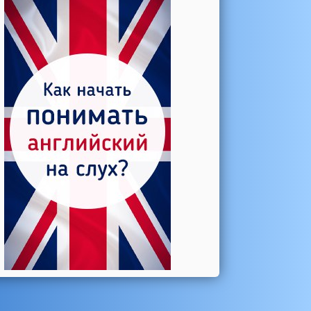
Катерина →
Боль в колене при нагрузке
Алла →
Болят коленные суставы
Паша Щ. →
Боль в коленной чашечке
Ульяна Ф. →
Болят и хрустят колени
Артемов Иван →
Болит и опухло колено
Чернов Игорь →
Болят суставы при занятиях
спортом