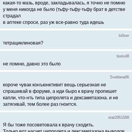
какая-то мазь, вроде, закладывалась, я точно не помню
у меня никогда не было (тьфу-тьфу-тьфу брат в детстве
страдал
в аптеке спроси, раз уж все-равно туда идешь
lo0ser
тетрациклиновая?
boris48
не помню, давно это было
Svetlana06
короче чувак конъюнктивит вещь серьезная не
спрашивай в форуме, а иди быро к врачу пропишет
капли, что-нть типа ципролета и дексаметазона. и не
затягивай, тем более раз гноится.
stat2951508
Я бы тоже посоветовала к врачу сходить.
Только вот насчет ципролета и дексаметазона выводов