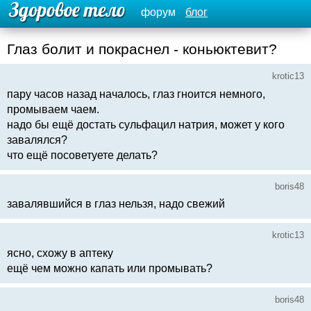
форум
блог
Глаз болит и покраснел - коньюктевит?
krotic13
пару часов назад началось, глаз гноится немного,
промываем чаем.
надо бы ещё достать сульфацил натрия, может у кого
завалялся?
что ещё посоветуете делать?
boris48
завалявшийся в глаз нельзя, надо свежий
krotic13
ясно, схожу в аптеку
ещё чем можно капать или промывать?
boris48