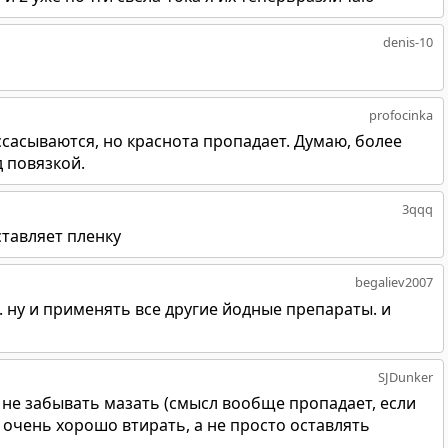
denis-10
profocinka
сасываются, но краснота пропадает. Думаю, более
 повязкой.
3qqq
ставляет пленку
begaliev2007
з. ну и применять все другие йодные препараты. и
SJDunker
 не забывать мазать (смысл вообще пропадает, если
и очень хорошо втирать, а не просто оставлять