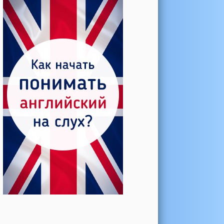
Катерина →
Боль в колене при нагрузке
Алла →
Болят коленные суставы
Паша Щ. →
Боль в коленной чашечке
Ульяна Ф. →
Болят и хрустят колени
Артемов Иван →
Болит и опухло колено
Чернов Игорь →
Болят суставы при занятиях
спортом