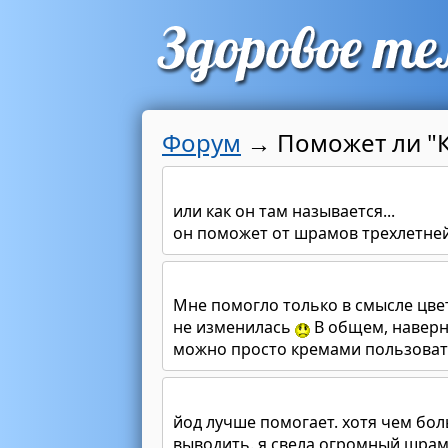
Форум
→
Поможет ли "
или как он там называется...
он поможет от шрамов трехлетней
Мне помогло только в смысле цвет
не изменилась
В общем, наверно
можно просто кремами пользовать
йод лучше помогает. хотя чем бо
выводить. я свела огромный шрам 