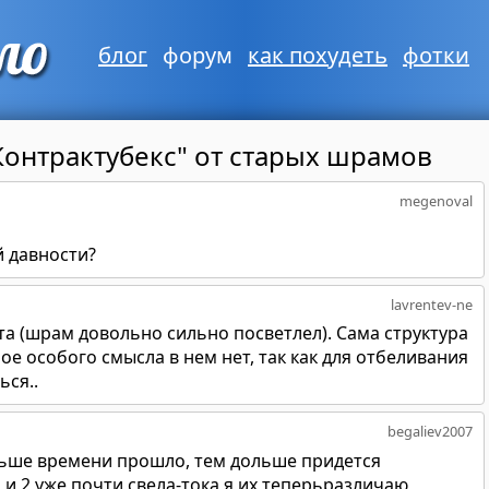
блог
форум
как похудеть
фотки
Контрактубекс" от старых шрамов
megenoval
 давности?
lavrentev-ne
а (шрам довольно сильно посветлел). Сама структура
е особого смысла в нем нет, так как для отбеливания
ся..
begaliev2007
льше времени прошло, тем дольше придется
и 2 уже почти свела-тока я их теперьразличаю