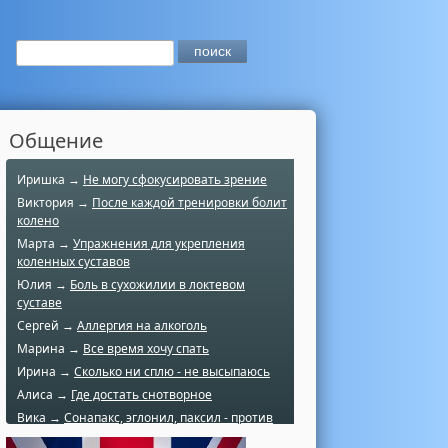
Общение
Иришка →
Не могу сфокусировать зрение
Виктория →
После каждой тренировки болит
колено
Марта →
Упражнения для укрепления
коленных суставов
Юлия →
Боль в сухожилии в локтевом
суставе
Сергей →
Аллергия на алкоголь
Марина →
Все время хочу спать
Ирина →
Сколько ни сплю - не высыпаюсь
Алиса →
Где достать снотворное
Вика →
Сонапакс, эглонил, паксил - против
чего?