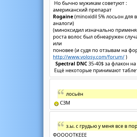
Но бычно мужикам советуют :
американский препарат
Rogaine
(minoxidil 5% лосьон для 
аналоги)
(миноксидил изначально применял
роста волос был обнеаружен случ
или
поновее (и судя по отзывам на ф
http://www.volosy.com/forum/
)
Spectral DNC
35-40$ за флакон на 
Ещё некоторые принимают табле
лосьён
СЗМ
з.ы. с грудью у меня все в по
ФООООТКЕЕЕ