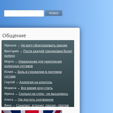
Общение
Иришка →
Не могу сфокусировать зрение
Виктория →
После каждой тренировки болит
колено
Марта →
Упражнения для укрепления
коленных суставов
Юлия →
Боль в сухожилии в локтевом
суставе
Сергей →
Аллергия на алкоголь
Марина →
Все время хочу спать
Ирина →
Сколько ни сплю - не высыпаюсь
Алиса →
Где достать снотворное
Вика →
Сонапакс, эглонил, паксил - против
чего?