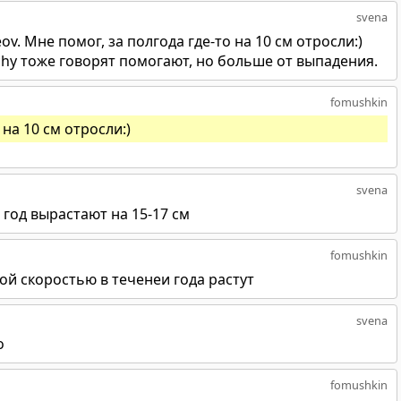
svena
ov. Мне помог, за полгода где-то на 10 см отросли:)
chy тоже говорят помогают, но больше от выпадения.
fomushkin
 на 10 см отросли:)
svena
 год вырастают на 15-17 см
fomushkin
ой скоростью в теченеи года растут
svena
о
fomushkin