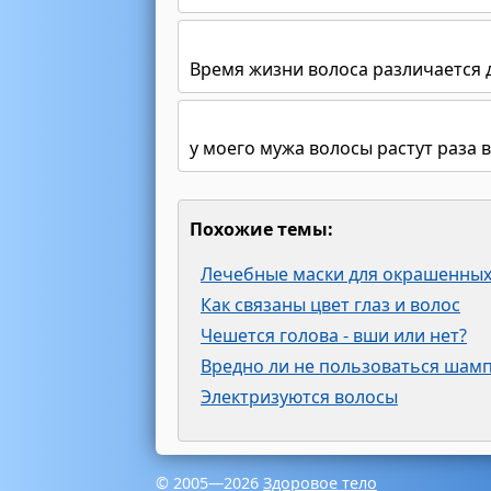
Время жизни волоса различается д
у моего мужа волосы растут раза 
Похожие темы:
Лечебные маски для окрашенных
Как связаны цвет глаз и волос
Чешется голова - вши или нет?
Вредно ли не пользоваться шам
Электризуются волосы
© 2005—2026
Здоровое тело