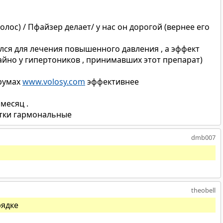
волос) / Пфайзер делает/ у нас он дорогой (вернее его
ся для лечения повышенного давления , а эффект
айно у гипертоников , принимавших этот препарат)
орумах
www.volosy.com
эффективнее
месяц .
тки гармональные
dmb007
theobell
рядке