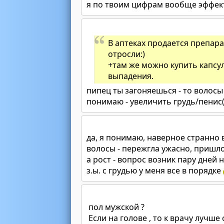
я по твоим цифрам вообще эффект
В аптеках продается препарат
отросли:)
+там же можно купить капсул
выпадения.
пипец ты загоняешься - то волосы 
понимаю - увеличить грудь/пенис(
да, я понимаю, наверное странно 
волосы - пережгла ужасно, пришл
а рост - вопрос возник пару дней н
з.ы. с грудью у меня все в порядке
пол мужской ?
Если на голове , то к врачу лучше с