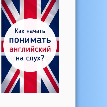
Катерина →
Боль в колене при нагрузке
Алла →
Болят коленные суставы
Паша Щ. →
Боль в коленной чашечке
Ульяна Ф. →
Болят и хрустят колени
Артемов Иван →
Болит и опухло колено
Чернов Игорь →
Болят суставы при занятиях
спортом