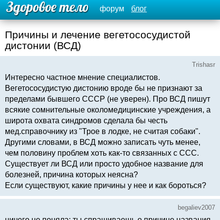
форум
блог
Причины и лечение вегетососудистой
дистонии (ВСД)
Trishasr
Интересно частное мнение специалистов.
Вегетососудистую дистонию вроде бы не признают за
пределами бывшего СССР (не уверен). Про ВСД пишут
всякие сомнительные околомедицинские учреждения, а
широта охвата синдромов сделала бы честь
мед.справочнику из "Трое в лодке, не считая собаки".
Другими словами, в ВСД можно записать чуть менее,
чем половину проблем хоть как-то связанных с ССС.
Существует ли ВСД или просто удобное название для
болезней, причина которых неясна?
Если существуют, какие причины у нее и как бороться?
begaliev2007
ничего не поняла: ты спрашиваешь о причине названия