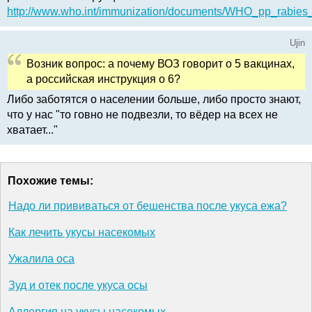
http://www.who.int/immunization/documents/WHO_pp_rabies_
Ujin
Возник вопрос: а почему ВОЗ говорит о 5 вакцинах,
а российская инструкция о 6?
Либо заботятся о населении больше, либо просто знают,
что у нас "то говно не подвезли, то вёдер на всех не
хватает..."
Похожие темы:
Надо ли прививаться от бешенства после укуса ежа?
Как лечить укусы насекомых
Ужалила оса
Зуд и отек после укуса осы
Аллергия на укусы насекомых