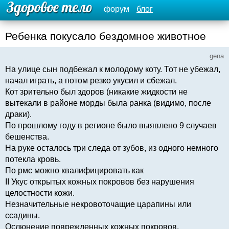
форум
блог
Ребенка покусало бездомное животное
gena
На улице сын подбежал к молодому коту. Тот не убежал,
начал играть, а потом резко укусил и сбежал.
Кот зрительно был здоров (никакие жидкости не
вытекали в районе морды была ранка (видимо, после
драки).
По прошлому году в регионе было выявлено 9 случаев
бешенства.
На руке осталось три следа от зубов, из одного немного
потекла кровь.
По рмс можно квалифицировать как
II Укус открытых кожных покровов без нарушения
целостности кожи.
Незначительные некровоточащие царапины или
ссадины.
Ослюнение поврежденных кожных покровов.