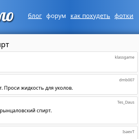
блог
форум
как похудеть
фотки
ирт
klassgame
dmb007
т. Проси жидкость для уколов.
Tes_Daus
брынцаловский спирт.
IsaevT