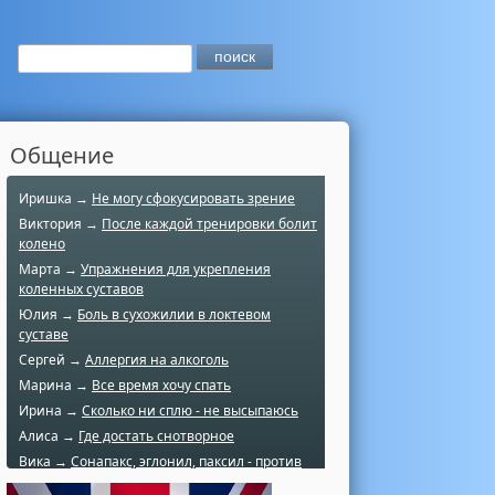
Общение
Иришка →
Не могу сфокусировать зрение
Виктория →
После каждой тренировки болит
колено
Марта →
Упражнения для укрепления
коленных суставов
Юлия →
Боль в сухожилии в локтевом
суставе
Сергей →
Аллергия на алкоголь
Марина →
Все время хочу спать
Ирина →
Сколько ни сплю - не высыпаюсь
Алиса →
Где достать снотворное
Вика →
Сонапакс, эглонил, паксил - против
чего?