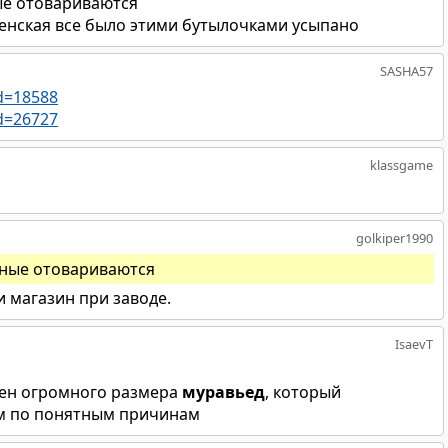
ные отовариваются
енская все было этими бутылочками усыпано
SASHA57
d=18588
d=26727
klassgame
golkiper1990
нные отовариваются
и магазин при заводе.
IsaevT
ажен огромного размера
муравьед
, который
м по понятным причинам