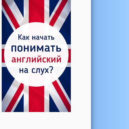
Катерина →
Боль в колене при нагрузке
Алла →
Болят коленные суставы
Паша Щ. →
Боль в коленной чашечке
Ульяна Ф. →
Болят и хрустят колени
Артемов Иван →
Болит и опухло колено
Чернов Игорь →
Болят суставы при занятиях
спортом