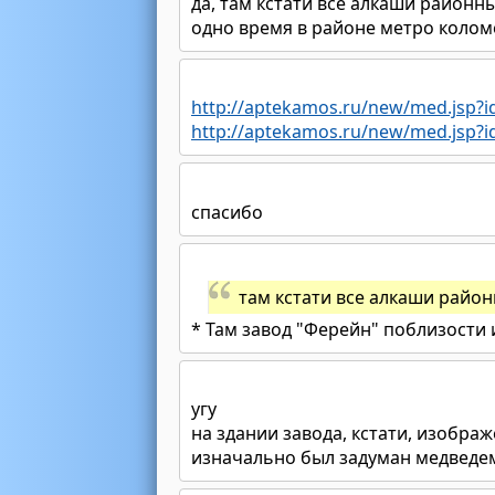
да, там кстати все алкаши район
одно время в районе метро колом
http://aptekamos.ru/new/med.jsp?i
http://aptekamos.ru/new/med.jsp?i
спасибо
там кстати все алкаши райо
* Там завод "Ферейн" поблизости 
угу
на здании завода, кстати, изобр
изначально был задуман медведе